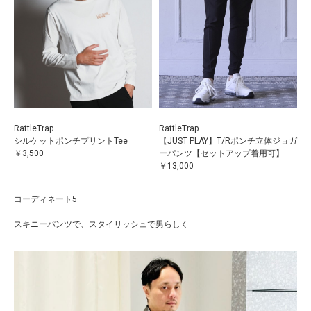
RattleTrap
RattleTrap
シルケットポンチプリントTee
【JUST PLAY】T/Rポンチ立体ジョガ
￥3,500
ーパンツ【セットアップ着用可】
￥13,000
コーディネート5
スキニーパンツで、スタイリッシュで男らしく