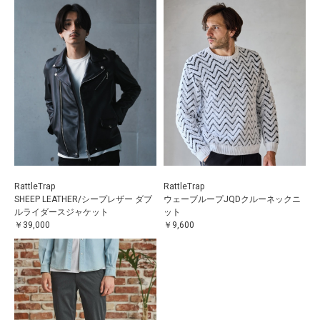
RattleTrap
RattleTrap
SHEEP LEATHER/シープレザー ダブ
ウェーブループJQDクルーネックニ
ルライダースジャケット
ット
￥39,000
￥9,600