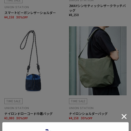
TIME SALE
UNION STATION
2WAYシンセティックレザークラッチバ
UNION STATION
ッグ
スマートビーガンレザーショルダー
¥8,250
¥4,158
30%OFF
TIME SALE
TIME SALE
UNION STATION
UNION STATION
ナイロンドローコード巾着バッグ
ナイロンショルダーバッグ
¥3,080
¥4,158
30%OFF
30%OFF