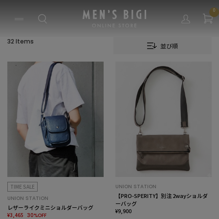
0
32 Items
並び順
TIME SALE
UNION STATION
【PRO-SPERITY】別注 2wayショルダ
UNION STATION
ーバッグ
レザーライクミニショルダーバッグ
¥9,900
¥3,465
30%OFF