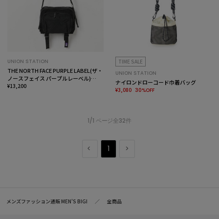
UNION STATION
TIME SALE
THE NORTH FACE PURPLE LABEL(ザ・
UNION STATION
ノースフェイス パープルレーベル)
ナイロンドローコード巾着バッグ
CORDURA ナイロン ショルダーバッグ
¥13,200
¥3,080
30%OFF
(N25FU080)
1/1 ページ全32件
1
メンズファッション通販 MEN'S BIGI
全商品