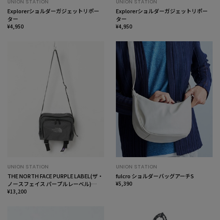
UNION STATION
UNION STATION
Explorerショルダーガジェットリポー
Explorerショルダーガジェットリポー
ター
ター
¥4,950
¥4,950
UNION STATION
UNION STATION
THE NORTH FACE PURPLE LABEL(ザ・
fulcro ショルダーバッグアーチS
ノースフェイス パープルレーベル)
¥5,390
CORDURA ナイロン ショルダーバッグ
¥13,200
(N25FU080)