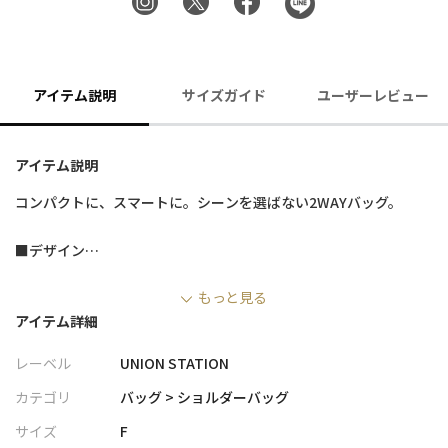
アイテム説明
サイズガイド
ユーザーレビュー
アイテム説明
コンパクトに、スマートに。シーンを選ばない2WAYバッグ。
■デザイン
・上品な表情のシンセティックレザーを使用した、洗練されたデ
もっと見る
ザイン
アイテム詳細
・付属のショルダーストラップで、ショルダーバッグとしても使
える2WAY仕様
レーベル
UNION STATION
・コンパクトながらiPad miniも収納可能な、実用性の高いサイズ
感
カテゴリ
バッグ > ショルダーバッグ
・見た目以上の収納力で、デイリーからお出かけまで幅広く活躍
サイズ
F
・ミニマルなデザインで、カジュアルからきれいめまで合わせや