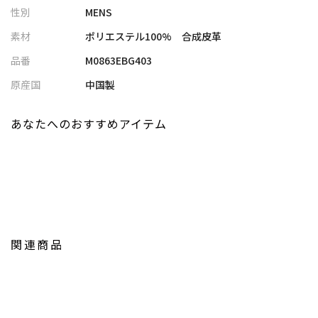
性別
MENS
すいアイテム
・グレー系、ブラック系の落ち着いたカラー展開で、大人な印象
素材
ポリエステル100% 合成皮革
に
品番
M0863EBG403
■コーディネート提案
原産国
中国製
・Tシャツ×ワイドパンツに合わせて、都会的なカジュアルスタイ
ルに
あなたへのおすすめアイテム
・シャツやスラックスと合わせた、きれいめな大人コーデのアク
セントに
・セットアップに合わせて、抜け感のあるスマートな着こなしに
・ショルダースタイルでアクティブに、ハンドバッグ使いで上品
な印象にも対応
【UNION STATION by mens bigi/ユニオンステーション バイ メン
関連商品
ズビギ】
アメリカントラッドを軸にアメリカンカルチャー、ストリート、
ワーク、アウトドアといった多様なスタイル・文化を柔軟に取り
入れながら、現代の大人にふさわしいファッションを追求するブ