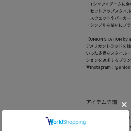
・Tシャツ×デニムに合
・セットアップスタイル
・スウェットやパーカー
・シンプルな装いにプラ
【UNION STATION 
アメリカントラッドを軸
いった多様なスタイル
ションを追求するブラン
▼Instagram：@unionst
アイテム詳細
レーベル
UNION
カテゴリ
バッグ 