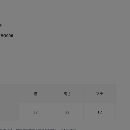
革
EBG006
幅
高さ
マチ
32
33
12
E STOREの商品は、独自の採寸方法により採寸をしております。