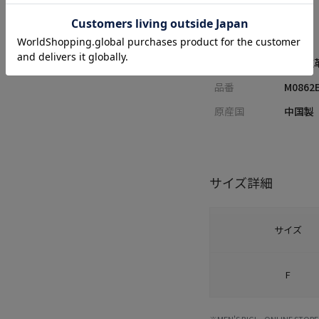
サイズ
F
性別
MENS
素材
合成皮
品番
M0862
原産国
中国製
サイズ詳細
サイズ
F
※MEN'S BIGI ONLIN