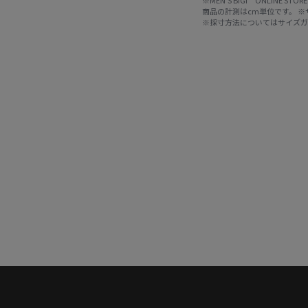
商品の計測はcm単位です。 
※採寸方法については
サイズ