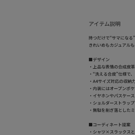
アイテム説明
持つだけで“サマになる
きれいめもカジュアルも
■デザイン
・上品な表情の合成皮
・“洗える合皮”仕様で
・A4サイズ対応の収納
・内装にはオープンポ
・イヤホンやパスケース
・ショルダーストラップ
・無駄を削ぎ落としたミ
■コーディネート提案
・シャツ×スラックスと