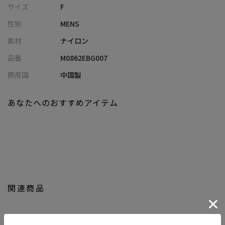
サイズ
F
応
性別
MENS
・軽さと柔軟性を兼ね備え、長時間の使用でもストレスフリー
素材
ナイロン
■コーディネート提案
品番
M0862EBG007
・Tシャツ×デニムと合わせて、軽快なカジュアルスタイルに
・シャツ×スラックスと合わせて、程よく抜け感のあるきれいめ
原産国
中国製
コーデに
・セットアップに合わせて、ラフさをプラスしたオンオフ兼用ス
あなたへのおすすめアイテム
タイルに
・スウェットやパーカーと合わせて、リラックス感のあるデイリ
ーコーデに
・発色の良いカラーを選んで、シンプルコーデのアクセント使い
にもおすすめ
【UNION STATION by mens bigi/ユニオンステーション バイ メン
関連商品
ズビギ】
アメリカントラッドを軸にアメリカンカルチャー、ストリート、
ワーク、アウトドアといった多様なスタイル・文化を柔軟に取り