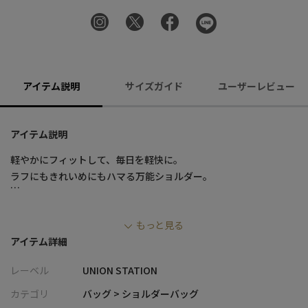
アイテム説明
サイズガイド
ユーザーレビュー
アイテム説明
軽やかにフィットして、毎日を軽快に。
ラフにもきれいめにもハマる万能ショルダー。
■デザイン
もっと見る
・軽量で扱いやすいタフなナイロン素材を使用し、デイリーに最
アイテム詳細
適な仕上がり
・A4サイズ対応の収納力で、通勤・通学にも対応可能
レーベル
UNION STATION
・内装はZIPポケット＋オープンポケットで、小物の整理がしやす
い設計
カテゴリ
バッグ > ショルダーバッグ
・無駄を省いたシンプルなデザインで、幅広いスタイリングに対