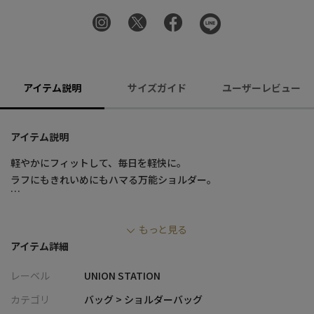
アイテム説明
サイズガイド
ユーザーレビュー
アイテム説明
軽やかにフィットして、毎日を軽快に。
ラフにもきれいめにもハマる万能ショルダー。
■デザイン
もっと見る
・軽量で扱いやすいタフなナイロン素材を使用し、デイリーに最
アイテム詳細
適な仕上がり
・A4サイズ対応の収納力で、通勤・通学にも対応可能
レーベル
UNION STATION
・内装はZIPポケット＋オープンポケットで、小物の整理がしやす
い設計
カテゴリ
バッグ > ショルダーバッグ
・無駄を省いたシンプルなデザインで、幅広いスタイリングに対