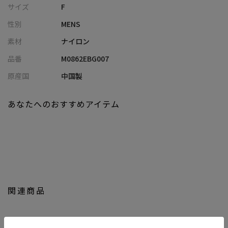
サイズ
F
応
性別
MENS
・軽さと柔軟性を兼ね備え、長時間の使用でもストレスフリー
素材
ナイロン
■コーディネート提案
品番
M0862EBG007
・Tシャツ×デニムと合わせて、軽快なカジュアルスタイルに
・シャツ×スラックスと合わせて、程よく抜け感のあるきれいめ
原産国
中国製
コーデに
・セットアップに合わせて、ラフさをプラスしたオンオフ兼用ス
あなたへのおすすめアイテム
タイルに
・スウェットやパーカーと合わせて、リラックス感のあるデイリ
ーコーデに
・発色の良いカラーを選んで、シンプルコーデのアクセント使い
にもおすすめ
【UNION STATION by mens bigi/ユニオンステーション バイ メン
関連商品
ズビギ】
アメリカントラッドを軸にアメリカンカルチャー、ストリート、
ワーク、アウトドアといった多様なスタイル・文化を柔軟に取り