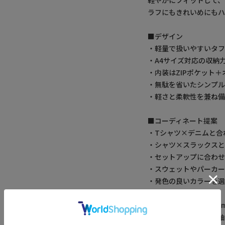
ラフにもきれいめにも
■デザイン
・軽量で扱いやすいタ
・A4サイズ対応の収納
・内装はZIPポケット
・無駄を省いたシンプル
・軽さと柔軟性を兼ね
■コーディネート提案
・Tシャツ×デニムと合
・シャツ×スラックスと
・セットアップに合わせ
・スウェットやパーカー
・発色の良いカラーを選
【UNION STATION 
アメリカントラッドを軸