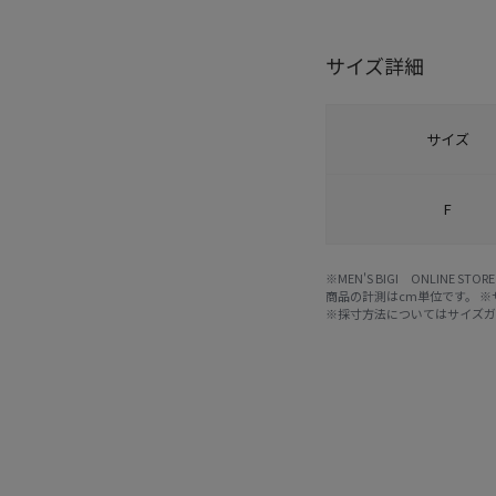
サイズ詳細
サイズ
F
※MEN'S BIGI ONLIN
商品の計測はcm単位です。 
※採寸方法については
サイズ