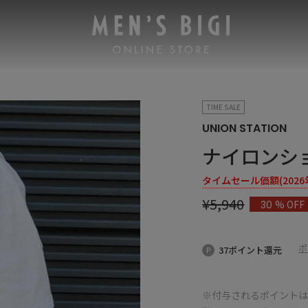
TIME SALE
UNION STATION
ナイロンシ
タイムセール価額(2026年8
¥
5,940
% OFF
30
ポ
37ポイント還元
※付与されるポイントは