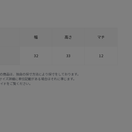
幅
高さ
マチ
32
33
12
E STOREの商品は、独自の採寸方法により採寸をしております。
※サイズ詳細に単位記載がある場合はそれに準じます。
ガイド
をご覧ください。