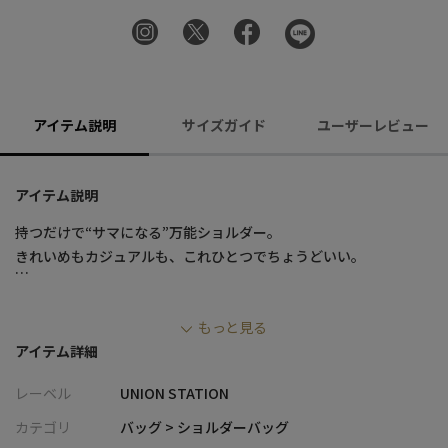
アイテム説明
サイズガイド
ユーザーレビュー
アイテム説明
持つだけで“サマになる”万能ショルダー。
きれいめもカジュアルも、これひとつでちょうどいい。
■デザイン
もっと見る
・上品な表情の合成皮革を使用し、きれいめにも馴染む洗練され
アイテム詳細
たルックス
・“洗える合皮”仕様で、汚れはさっと拭き取れるイージーケア設
レーベル
UNION STATION
計
・A4サイズ対応の収納力で、通勤・通学など幅広いシーンに対応
カテゴリ
バッグ > ショルダーバッグ
・内装にはオープンポケット＋ジップポケットを配置し、小物の