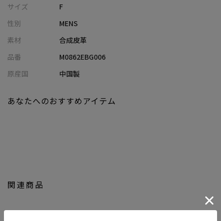
サイズ
F
整理がしやすい設計
性別
MENS
・イヤホンやパスケース、アクセサリーなど細かなアイテムもす
っきり収納可能
素材
合成皮革
・ショルダーストラップは長さ調整可能で、スタイルやシーンに
品番
M0862EBG006
合わせてアレンジ可能
・無駄を削ぎ落としたミニマルなデザインで、素材感を引き立て
原産国
中国製
る仕上がり
あなたへのおすすめアイテム
■コーディネート提案
・シャツ×スラックスと合わせて、通勤にも対応するきれいめス
タイルに
・Tシャツ×デニムに合わせて、ラフさを抑えた大人カジュアルに
・セットアップスタイルに合わせて、抜け感のあるオンオフ兼用
コーデに
・スウェットやパーカーと合わせて、都会的なリラックススタイ
関連商品
ルに
・シンプルな装いにプラスして、コーデ全体を引き締めるアクセ
ントとして活躍