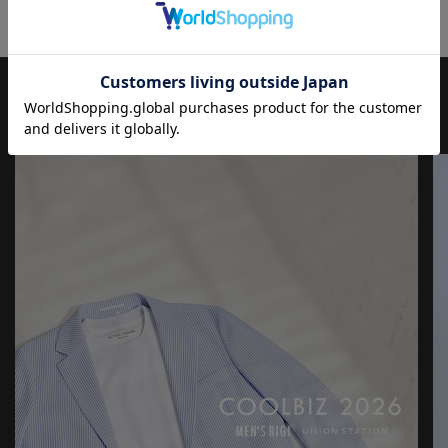
【UNION STATION by mens bigi/ユニオンステーション バイ メン
ズビギ】
アメリカントラッドを軸にアメリカンカルチャー、ストリート、
ワーク、アウトドアといった多様なスタイル・文化を柔軟に取り
JOURNAL
もっと
見る
入れながら、現代の大人にふさわしいファッションを追求するブ
ランドです。
▼Instagram：@unionstation_official