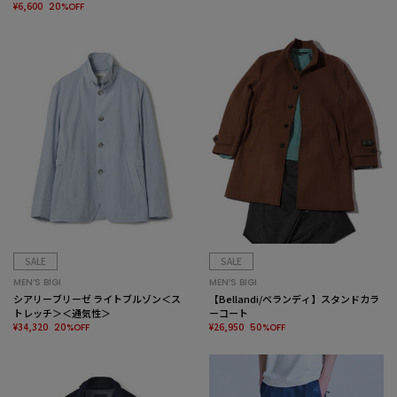
シャブル>
¥6,600
20%OFF
SALE
SALE
MEN’S BIGI
MEN’S BIGI
シアリーブリーゼ ライトブルゾン＜ス
【Bellandi/べランディ】スタンドカラ
トレッチ＞＜通気性＞
ーコート
¥34,320
¥26,950
20%OFF
50%OFF