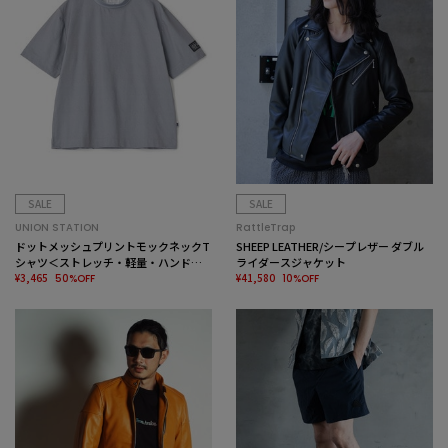
SALE
SALE
UNION STATION
RattleTrap
ドットメッシュプリントモックネックT
SHEEP LEATHER/シープレザー ダブル
シャツ＜ストレッチ・軽量・ハンドウ
ライダースジャケット
ォッシャブル・通気性＞
¥3,465
¥41,580
50%OFF
10%OFF