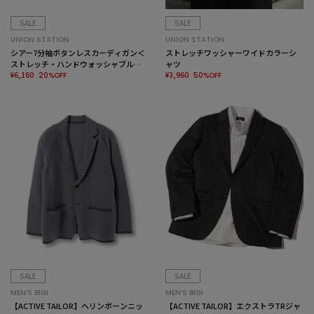
SALE
SALE
UNION STATION
UNION STATION
シアー7分袖ボタンレスカーディガン＜
ストレッチワッシャーワイドカラーシ
ストレッチ・ハンドウォッシャブル・
ャツ
接触冷感・通気性＞
¥6,160
¥3,960
20%OFF
50%OFF
SALE
SALE
MEN’S BIGI
MEN’S BIGI
【ACTIVE TAILOR】ヘリンボーンニッ
【ACTIVE TAILOR】エクストラTRジャ