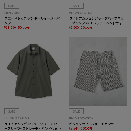
SALE
SALE
MEN’S BIGI
UNION STATION
スエードタッチ ダンボールイージーパ
ライトアムンゼンジャージハーフスリ
ンツ
ーブシャツ<ストレッチ・ハンドウォッ
¥11,000
シャブル>
¥6,600
50%OFF
20%OFF
SALE
SALE
UNION STATION
UNION STATION
ライトアムンゼンジャージハーフスリ
ビッグワッフルショートパンツ
ーブシャツ<ストレッチ・ハンドウォッ
¥5,544
30%OFF