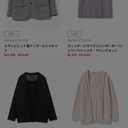
SALE
SALE
UNION STATION
UNION STATION
メランジニット風テーラードジャケッ
ヴィンテージライクミジンボーダーTシ
ト
ャツ＜ストレッチ・マシンウォッシャ
¥15,840
ブル＞
¥2,970
20%OFF
50%OFF