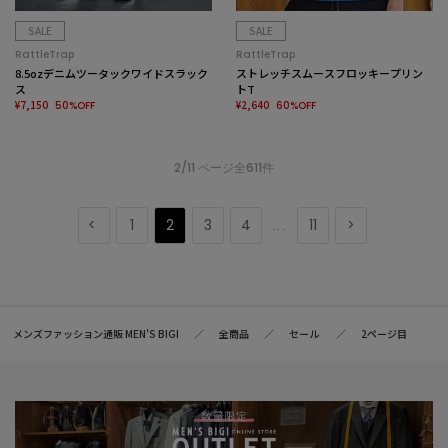
SALE
SALE
RattleTrap
RattleTrap
8.5ozデニムツータックワイドスラック
ストレッチスムースフロッキープリン
ス
トT
¥7,150
¥2,640
50%OFF
60%OFF
2/11 ページ全611件
1
2
3
4
11
...
メンズファッション通販 MEN'S BIGI
全商品
セール
2ページ目