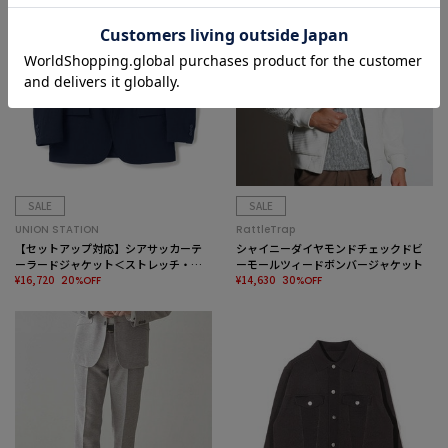
SALE
SALE
UNION STATION
RattleTrap
【セットアップ対応】シアサッカーテ
シャイニーダイヤモンドチェックドビ
ーラードジャケット＜ストレッチ・ハ
ーモールツィードボンバージャケット
ンドウォッシャブル＞
¥16,720
¥14,630
20%OFF
30%OFF