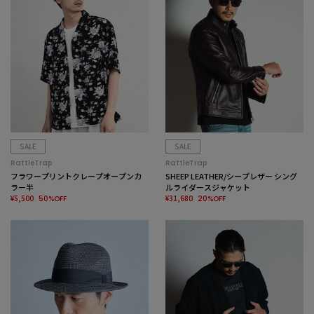
SALE
SALE
RattleTrap
RattleTrap
フラワープリントクレープオープンカ
SHEEP LEATHER/シープレザー シング
ラー半
ルライダースジャケット
¥5,500
¥31,680
50%OFF
20%OFF