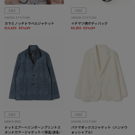
SALE
SALE
UNION STATION
UNION STATION
カラミノッチドラペルジャケット
イチマツ柄ボディバッグ
¥14,630
¥4,950
30%OFF
50%OFF
SALE
SALE
MEN’S BIGI
UNION STATION
ドットエアーヘリンボーンプリントス
パナマオックスジャケット〈ハンドウ
タンドカラージャケット＜保温/透湿/撥
ォッシャブル〉