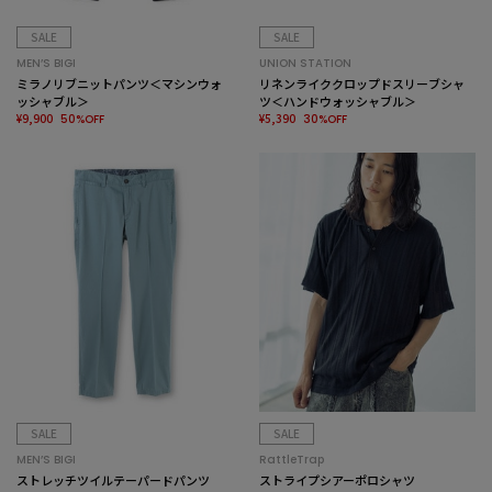
SALE
SALE
MEN’S BIGI
UNION STATION
ミラノリブニットパンツ＜マシンウォ
リネンライククロップドスリーブシャ
ッシャブル＞
ツ＜ハンドウォッシャブル＞
¥9,900
¥5,390
50%OFF
30%OFF
SALE
SALE
MEN’S BIGI
RattleTrap
ストレッチツイルテーパードパンツ
ストライプシアーポロシャツ