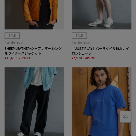
SALE
SALE
RattleTrap
RattleTrap
SHEEP LEATHER/シープレザー シング
【JUST PLAY】バーサタイル撥水ナイ
ルライダースジャケット
ロンショーツ
¥31,680
¥2,970
20%OFF
50%OFF