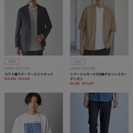
SALE
SALE
UNION STATION
UNION STATION
カラミ織りテーラードジャケット
シアージャガード5分袖ボタンレスカー
¥14,630
ディガン
30%OFF
¥3,465
50%OFF