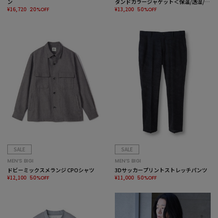
ン
タンドカラージャケット＜保温/透湿/撥
¥16,720
水/防シワ/ストレッチ＞
¥13,200
20%OFF
50%OFF
SALE
SALE
MEN’S BIGI
MEN’S BIGI
ドビーミックスメランジ CPOシャツ
3Dサッカープリントストレッチパンツ
¥12,100
¥11,000
50%OFF
50%OFF