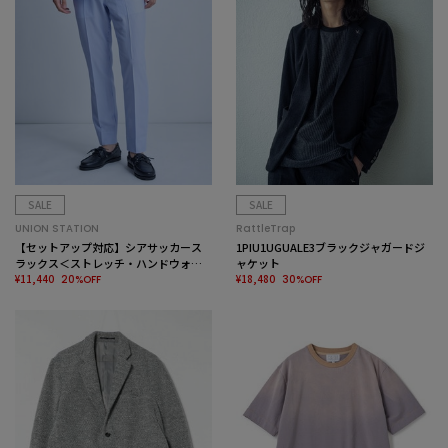
SALE
SALE
UNION STATION
RattleTrap
【セットアップ対応】シアサッカース
1PIU1UGUALE3ブラックジャガードジ
ラックス＜ストレッチ・ハンドウォッ
ャケット
シャブル＞
¥11,440
¥18,480
20%OFF
30%OFF