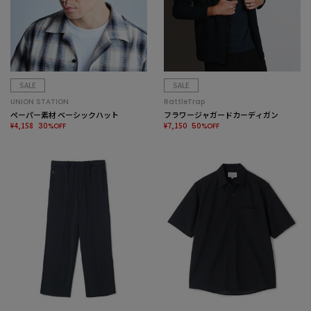
SALE
SALE
UNION STATION
RattleTrap
ペーパー素材 ベーシックハット
フラワージャガードカーディガン
¥4,158
¥7,150
30%OFF
50%OFF