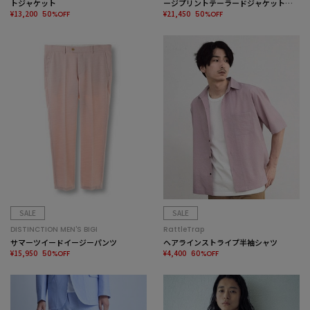
トジャケット
ージプリントテーラードジャケット＜
¥13,200
セットアップ・スリーピース対応＞
¥21,450
50%OFF
50%OFF
SALE
SALE
DISTINCTION MEN'S BIGI
RattleTrap
サマーツイードイージーパンツ
ヘアラインストライプ半袖シャツ
¥15,950
¥4,400
50%OFF
60%OFF