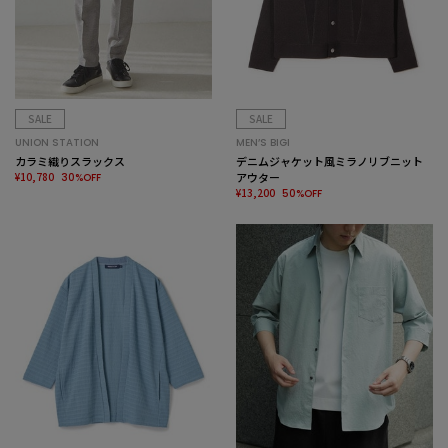
SALE
SALE
UNION STATION
MEN’S BIGI
カラミ織りスラックス
デニムジャケット風ミラノリブニット
¥10,780
アウター
30%OFF
¥13,200
50%OFF