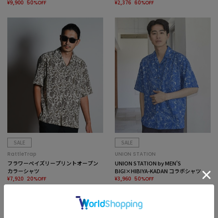
¥9,900
¥2,376
50%OFF
60%OFF
SALE
SALE
RattleTrap
UNION STATION
フラワーペイズリープリントオープン
UNION STATION by MEN'S
カラーシャツ
BIGI×HIBIYA-KADAN コラボシャツ
¥7,920
¥3,960
20%OFF
50%OFF