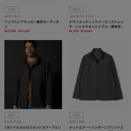
SALE
SALE
MEN’S BIGI
UNION STATION
ワッフルシアサッカー素材カーディガ
ドライタッチニットパーカ〈ストレッ
ン
チ・ハンドウォッシャブル・通気性〉
¥10,560
¥4,400
40%OFF
50%OFF
SALE
SALE
RattleTrap
MEN’S BIGI
T/Rツイルカルゼスタンドカラーブルゾ
ドットエアーヘリンボーンプリントス