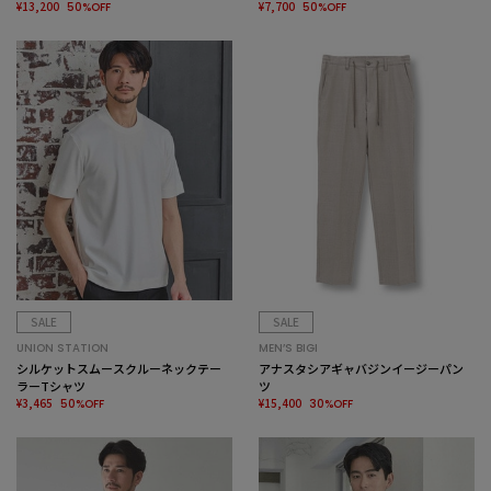
水/防シワ/ストレッチ＞
¥13,200
¥7,700
50%OFF
50%OFF
SALE
SALE
UNION STATION
MEN’S BIGI
シルケットスムースクルーネックテー
アナスタシアギャバジンイージーパン
ラーTシャツ
ツ
¥3,465
¥15,400
50%OFF
30%OFF