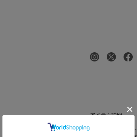
アイテム説明
独特の幾何学柄プリント
楊柳生地は軽やかで通気