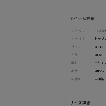
アイテム詳細
レーベル
Rattle
カテゴリ
トップス
サイズ
M L LL
性別
MENS
素材
ポリエ
品番
M0552
原産国
中国製
サイズ詳細