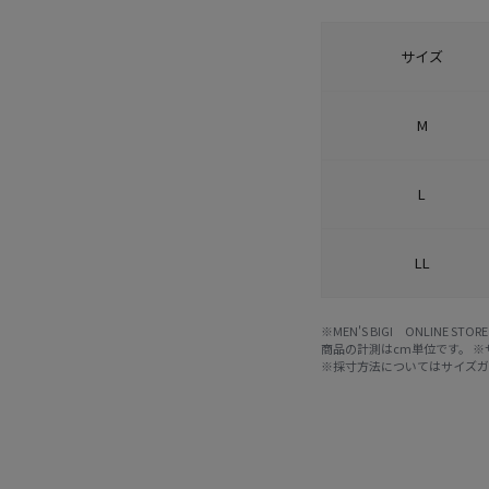
サイズ
M
L
LL
※MEN'S BIGI ONLIN
商品の計測はcm単位です。 
※採寸方法については
サイズ