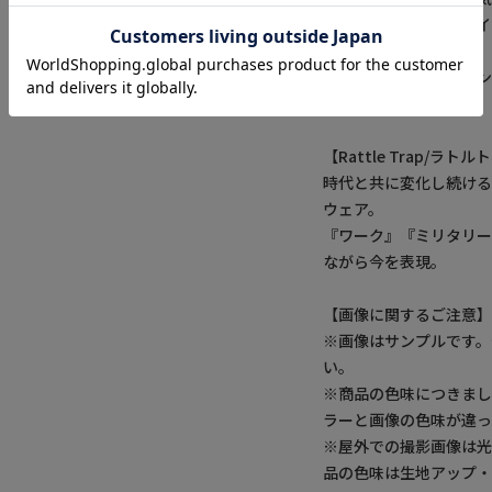
オープンカラーのデザイ
を与えます。
幾何学柄プリントがシン
りなアイテムです。
【Rattle Trap/ラト
時代と共に変化し続け
ウェア。
『ワーク』『ミリタリー
ながら今を表現。
【画像に関するご注意
※画像はサンプルです
い。
※商品の色味につきまし
ラーと画像の色味が違っ
※屋外での撮影画像は光
品の色味は生地アップ