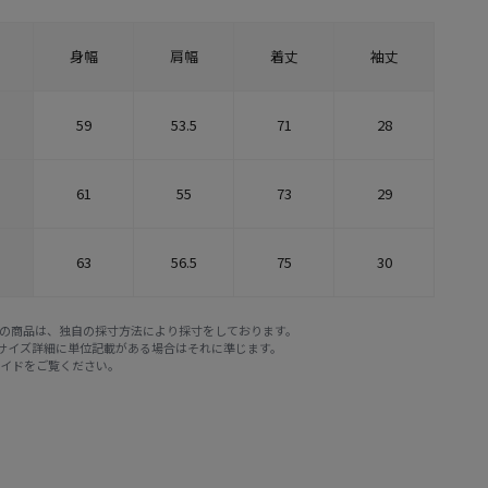
身幅
肩幅
着丈
袖丈
59
53.5
71
28
61
55
73
29
63
56.5
75
30
E STOREの商品は、独自の採寸方法により採寸をしております。
※サイズ詳細に単位記載がある場合はそれに準じます。
ガイド
をご覧ください。