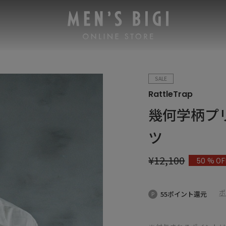
SALE
RattleTrap
幾何学柄プ
ツ
¥
12,100
% OF
50
ポ
55ポイント還元