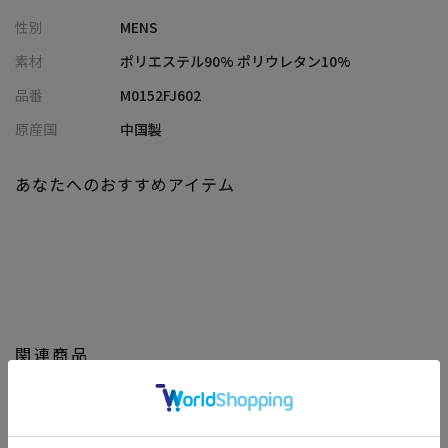
メランジプリントを施した生地は、布帛のような見た目ながらも
性別
MENS
ジャージならではのストレッチ性を備え、ストレスのない動きや
すさを実現させました。
素材
ポリエステル90% ポリウレタン10%
さらに、吸水速乾性や高通気性に優れ、汗ばむ季節でも快適な着
品番
M0152FJ602
心地。
接触冷感とUVカット機能も兼ね備え、強い日差しの下でも快適に
原産国
中国製
過ごせます。
あなたへのおすすめアイテム
【シルエット】
やや高めのゴージラインを採用したジャケットで、洗練された印
象を演出。
ウエストに程よいシェイプを加え、サイドベンツ仕様にすること
で、シャープな細身シルエットに。
スタイリッシュなシルエットが、スマートで都会的な印象を引き
立てます。
関連商品
【ディテール】
胸ポケットの裏地を引き出すとポケットチーフとして見せられる
ので、ビジネスでの会食、形式ばらない商談などでもご着用いた