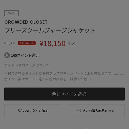
SALE
CROWDED CLOSET
ブリーズクールジャージジャケット
¥
18,150
¥
36,300
% OFF
50
（税込）
165ポイント還元
ポイントプログラムについて
※付与されるポイントは会員クラスやキャンペーンにより異なります。正しい
ポイント数はカートに進んだ際の表示をご確認ください
色とサイズを選択
お気に入りに追加
過去の購入商品をみる