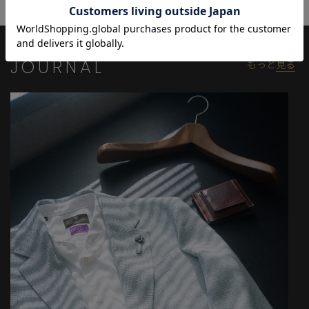
だけるほか、
演奏会/観劇/授業参観/パーティーなど様々なシーンでご着用いた
だけます。
同柄、同素材のスラックスパンツもご用意しております。
JOURNAL
もっと
見る
単品での使用はもちろん、セットアップとしての着用もおすすめ
です。
ブリーズクールジャージスラックスパンツ：M0152FP602
【モデル】
身長:185cm 胸囲:91cm ウエスト:70cm ヒップ:95 着用サイズ:3(L)
※照明・光の加減、PCやスマートフォンなどの環境により、製品
と画像のカラーの見え方が異なる場合がございます。
※画像はサンプルのため、色味やサイズ等の仕様が変更になる場
合がございます。
※サイズは弊社規定の採寸によって記載しておりますが、若干の
個体差が生じる場合がございます。