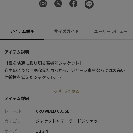
アイテム説明
サイズガイド
ユーザーレビュー
アイテム説明
【夏を快適に乗り切る高機能ジャケット】
布帛のような上品な見た目ながら、ジャージ素材ならではの高い
伸縮性を備えたジャケット。
暑い季節でもさらりと快適な着心地をキープさせる多機能を持ち
もっと見る
合わせています。
アイテム詳細
【デザイン/素材】
レーベル
CROWDED CLOSET
高通気性により衣服内の熱を逃がしてくれる空羽織の生地を使用
した、暑い夏も涼しく快適に過ごせる「ブリーズクールジャー
カテゴリ
ジャケット > テーラードジャケット
ジ」を使用。
サイズ
1 2 3 4