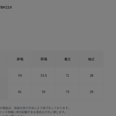
FBH210
身幅
肩幅
着丈
袖丈
59
53.5
71
28
61
55
73
29
E STOREの商品は、独自の採寸方法により採寸をしております。
※サイズ詳細に単位記載がある場合はそれに準じます。