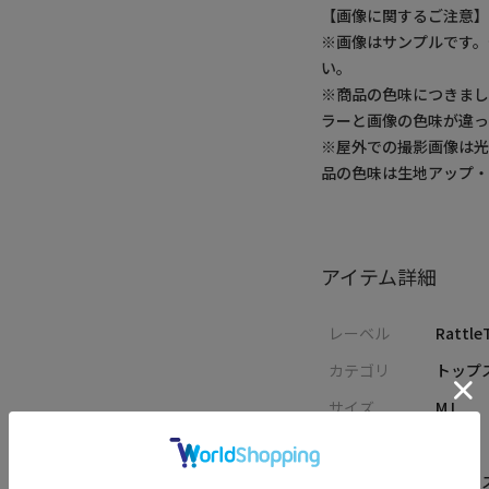
【画像に関するご注意
※画像はサンプルです
い。
※商品の色味につきまし
ラーと画像の色味が違っ
※屋外での撮影画像は光
品の色味は生地アップ
アイテム詳細
レーベル
Rattle
カテゴリ
トップス
サイズ
M L
性別
MENS
素材
ポリエ