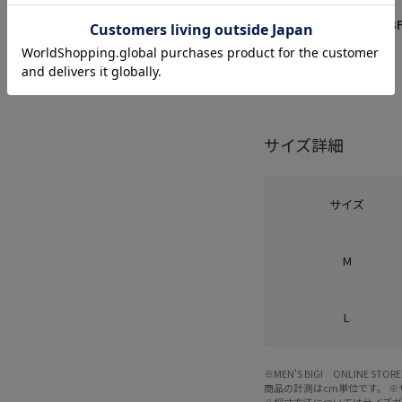
品番
M0553
原産国
中国製
サイズ詳細
サイズ
M
L
※MEN'S BIGI ONLIN
商品の計測はcm単位です。 