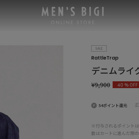
SALE
RattleTrap
デニムライ
¥
9,900
% OFF
40
ポ
54ポイント還元
※付与されるポイントは
数はカートに進んだ際