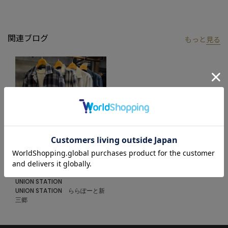
▼Instagram：@unionstation_official
関連ブログ
もっと
見る
2026.02.17
ボードシャツブルゾン
UNION STATION
UNION STATION ららぽーと新
三郷