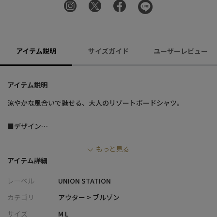
アイテム説明
サイズガイド
ユーザーレビュー
アイテム説明
涼やかな風合いで魅せる、大人のリゾートボードシャツ。
■デザイン
・綿×レーヨン×セルロース混のバスケット素材を使用した、通
もっと見る
気性に優れるライトな着心地
アイテム詳細
・薄手で肌離れがよく、暑い季節も快適に過ごせるオンブレー柄
・今季トレンドのボックスシルエットを採用し、リラックス感の
レーベル
UNION STATION
あるモダンなバランスに
・程よくラフで上品さも兼ね備えた、大人のリゾートムード漂う
カテゴリ
アウター > ブルゾン
一着
サイズ
M L