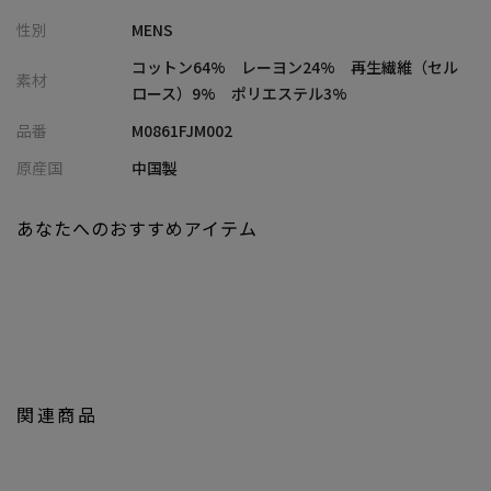
・ご自宅で手洗い可能なイージーケア仕様
性別
MENS
■コーディネート提案
コットン64% レーヨン24% 再生繊維（セル
素材
・リネンパンツやイージースラックスと合わせて、上品なリゾー
ロース）9% ポリエステル3%
トカジュアルに
品番
M0861FJM002
・ショーツと組み合わせれば、抜け感のある大人のサマースタイ
ルに
原産国
中国製
・インナーにTシャツをレイヤードして、街使いにも馴染むリラッ
クスコーデに
あなたへのおすすめアイテム
■model
185cm size:L
【UNION STATION by mens bigi/ユニオンステーション バイ メン
ズビギ】
アメリカントラッドを軸にアメリカンカルチャー、ストリート、
関連商品
ワーク、アウトドアといった多様なスタイル・文化を柔軟に取り
入れながら、現代の大人にふさわしいファッションを追求するブ
ランドです。