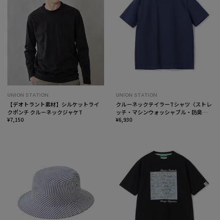
UNION STATION
UNION STATION
【デオトラント素材】シルケットライ
クルーネックテイラーTシャツ〈ストレ
クポンチ クルーネックジャケT
ッチ・マシンウォッシャブル・防臭・
¥7,150
接触冷感〉
¥6,930