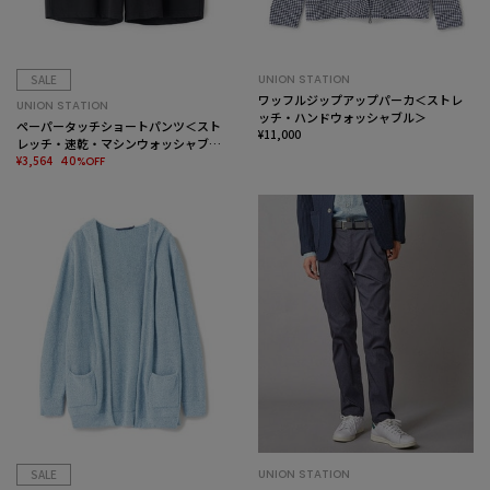
SALE
UNION STATION
ワッフルジップアップパーカ＜ストレ
UNION STATION
ッチ・ハンドウォッシャブル＞
ペーパータッチショートパンツ＜スト
¥11,000
レッチ・速乾・マシンウォッシャブ
ル・イージーケア・接触冷感＞
¥3,564
40%OFF
SALE
UNION STATION