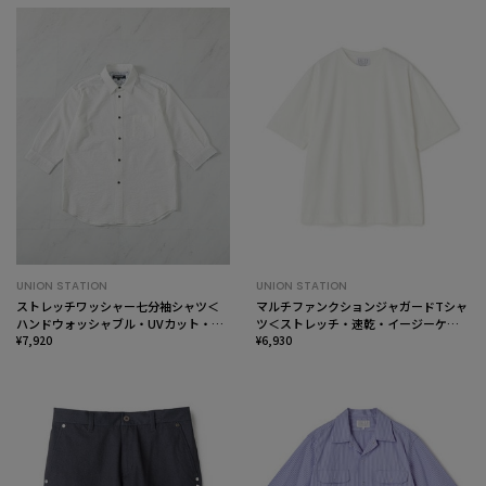
UNION STATION
UNION STATION
ストレッチワッシャー七分袖シャツ＜
マルチファンクションジャガードTシャ
ハンドウォッシャブル・UVカット・抗
ツ＜ストレッチ・速乾・イージーケ
菌＞
¥7,920
ア・ハンドウォッシャブル・UVカッ
¥6,930
ト・抗菌・防臭＞