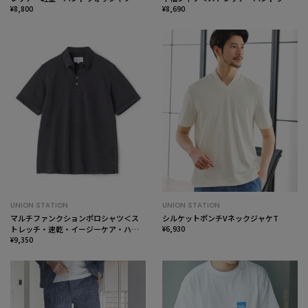
ル・通気性＞
¥8,800
ッシャブル＞
¥8,690
UNION STATION
UNION STATION
マルチファンクションポロシャツ＜ス
シルケットポンチVネックジャケT
トレッチ・速乾・イージーケア・ハン
¥6,930
ドウォッシャブル・UVカット・ 抗菌・
¥9,350
防臭＞