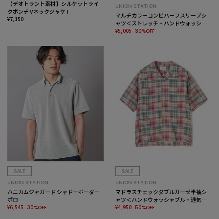
【デオトラント素材】シルケットライ
UNION STATION
クポンチ VネックジャケT
マルチカラーコンビハーフスリーブシ
¥7,150
ャツ＜ストレッチ・ハンドウォッシャ
ブル＞
¥5,005
30%OFF
SALE
SALE
UNION STATION
UNION STATION
ハニカムジャガード シャドーボーダー
マドラスチェックダブルガーゼ半袖シ
ポロ
ャツ＜ハンドウォッシャブル・通気性
¥6,545
＞
¥4,950
30%OFF
50%OFF