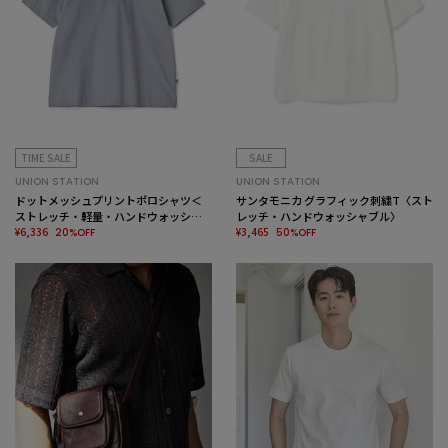
TIME SALE
SALE
UNION STATION
UNION STATION
ドットメッシュプリントポロシャツ＜
サンタモニカ グラフィック刺繍T〈スト
ストレッチ・軽量・ハンドウォッシャ
レッチ・ハンドウォッシャブル〉
ブル・通気性＞
¥6,336
¥3,465
20%OFF
50%OFF