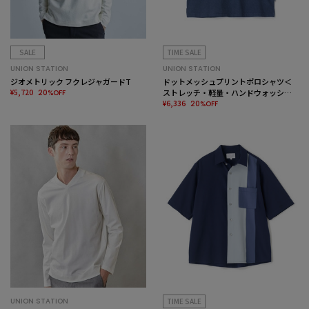
SALE
TIME SALE
UNION STATION
UNION STATION
ジオメトリック フクレジャガードT
ドットメッシュプリントポロシャツ＜
¥5,720
ストレッチ・軽量・ハンドウォッシャ
20%OFF
ブル・通気性＞
¥6,336
20%OFF
UNION STATION
TIME SALE