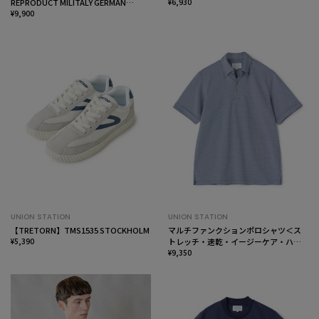
REPRODUCT MILITALY GERMAN
¥6,930
TRAINER ジャーマントレーナー
¥9,900
UNION STATION
UNION STATION
【TRETORN】TMS1535 STOCKHOLM
マルチファンクションポロシャツ＜ス
¥5,390
トレッチ・速乾・イージーケア・ハン
ドウォッシャブル・UVカット・ 抗菌・
¥9,350
防臭＞