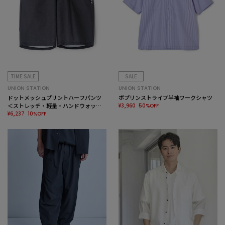
TIME SALE
SALE
UNION STATION
UNION STATION
ドットメッシュプリントハーフパンツ
ポプリンストライプ半袖ワークシャツ
＜ストレッチ・軽量・ハンドウォッシ
¥3,960
50%OFF
ャブル・通気性＞
¥6,237
10%OFF