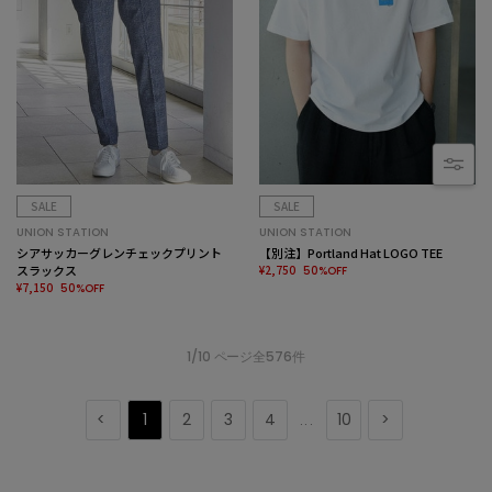
SALE
SALE
UNION STATION
UNION STATION
シアサッカーグレンチェックプリント
【別注】Portland Hat LOGO TEE
スラックス
¥2,750
50%OFF
¥7,150
50%OFF
1/10 ページ全576件
1
2
3
4
10
...