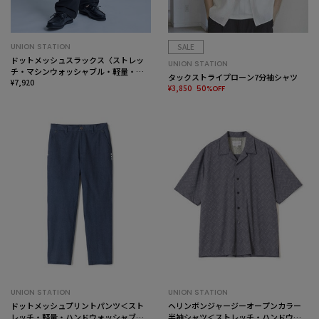
UNION STATION
SALE
ドットメッシュスラックス〈ストレッ
UNION STATION
チ・マシンウォッシャブル・軽量・接
タックストライプローン7分袖シャツ
触冷感・通気性〉
¥7,920
¥3,850
50%OFF
UNION STATION
UNION STATION
ドットメッシュプリントパンツ＜スト
ヘリンボンジャージーオープンカラー
レッチ・軽量・ハンドウォッシャブ
半袖シャツ＜ストレッチ・ハンドウォ