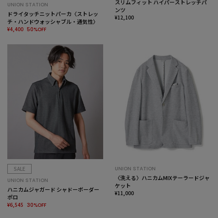
スリムフィット ハイパーストレッチパ
UNION STATION
ンツ
ドライタッチニットパーカ〈ストレッ
¥12,100
チ・ハンドウォッシャブル・通気性〉
¥4,400
50%OFF
SALE
UNION STATION
〈洗える〉ハニカムMIXテーラードジャ
UNION STATION
ケット
ハニカムジャガード シャドーボーダー
¥11,000
ポロ
¥6,545
30%OFF