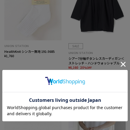
UNION STATION
SALE
HealthKnit シンカー無地 191-3685
UNION STATION
¥1,760
シアー7分袖ボタンレスカーディガン＜
ストレッチ・ハンドウォッシャブル・
接触冷感・通気性＞
¥6,160
20%OFF