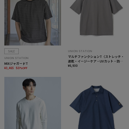
SALE
UNION STATION
マルチファンクションT〈ストレッチ・
UNION STATION
速乾・イージーケア・UVカット・防
MIXジャガードT
菌・防臭・ハンドウォッシャブル〉
¥6,930
¥3,465
50%OFF