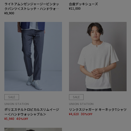
ライトアムンゼンジャージーピンタッ
合皮デッキシューズ
クパンツ＜ストレッチ・ハンドウォッ
¥11,000
シャブル＞
¥9,900
SALE
SALE
UNION STATION
UNION STATION
ポリエステルトロピカルスリムイージ
リンクスジャガード キーネックTシャツ
ー＜ハンドウォッシャブル＞
¥4,620
30%OFF
¥5,940
40%OFF