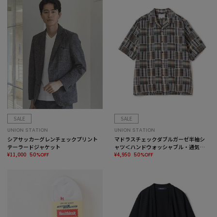
SALE
SALE
UNION STATION
UNION STATION
シアサッカーグレンチェックプリント
マドラスチェックダブルガーゼ半袖シ
テーラードジャケット
ャツ＜ハンドウォッシャブル・通気性
¥11,000
＞
¥4,950
50%OFF
50%OFF