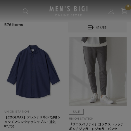
0
576 Items
並び順
UNION STATION
SALE
【COOLMAX】フレンチリネン7分袖シ
UNION STATION
ャツ＜マシンウォッシャブル・通気性
『プロスペリティ』コラボストレッチ
＞
¥7,700
ポンチジャガードジョガーパンツ