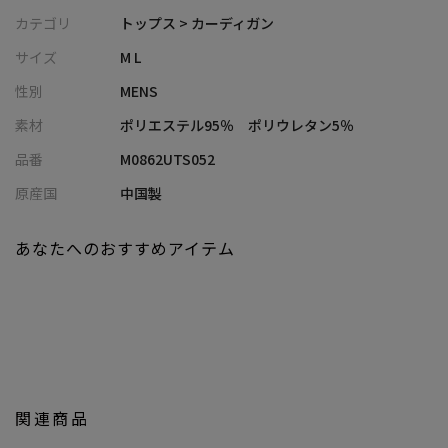
地
カテゴリ
トップス > カーディガン
・ポリエステルベースでシワになりにくく、デイリーに使いやす
サイズ
M L
い一着
性別
MENS
・ストレッチ性・接触冷感・通気性を備え、暑い時期でもストレ
スフリー
素材
ポリエステル95％ ポリウレタン5％
品番
M0862UTS052
■コーディネート提案
・無地Tシャツ×イージーパンツに羽織るだけで、シンプルながら
原産国
中国製
大人の抜け感あるスタイルに
・ショーツと合わせて、リゾート感のある軽快なサマーカジュア
あなたへのおすすめアイテム
ルに
・スラックスと組み合わせれば、きれいめな夏のオフィスカジュ
アルにも対応
・タンクトップの上からさらっと羽織り、こなれたレイヤードス
タイルを演出
■model
関連商品
185cm size:L