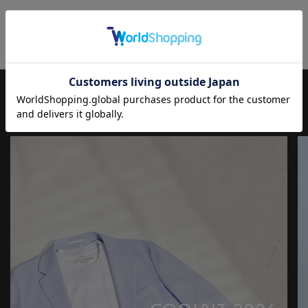
【UNION STATION by mens bigi/ユニオンステーション バイ メン
ズビギ】
アメリカントラッドを軸にアメリカンカルチャー、ストリート、
ワーク、アウトドアといった多様なスタイル・文化を柔軟に取り
入れながら、現代の大人にふさわしいファッションを追求するブ
ランドです。
JOURNAL
もっと
見る
▼Instagram：@unionstation_official