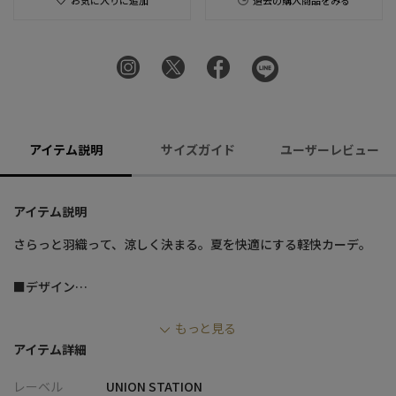
お気に入りに追加
過去の購入商品をみる
アイテム説明
サイズガイド
ユーザーレビュー
アイテム説明
さらっと羽織って、涼しく決まる。夏を快適にする軽快カーデ。
■デザイン
・ボタンレス仕様で気軽に羽織れる、ミニマルな5分袖カーディガ
もっと見る
ン
アイテム詳細
・ほんのり透けるシアー素材が、夏らしい軽やかさと抜け感を演
出
レーベル
UNION STATION
・凹凸感のある生地で肌離れが良く、ベタつきにくい快適な着心