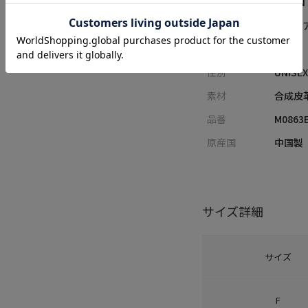
レーベル
UNION
カテゴリ
カジュ
サイズ
F
性別
UNISE
素材
合成皮
品番
M0863
原産国
中国製
サイズ詳細
サイズ
F