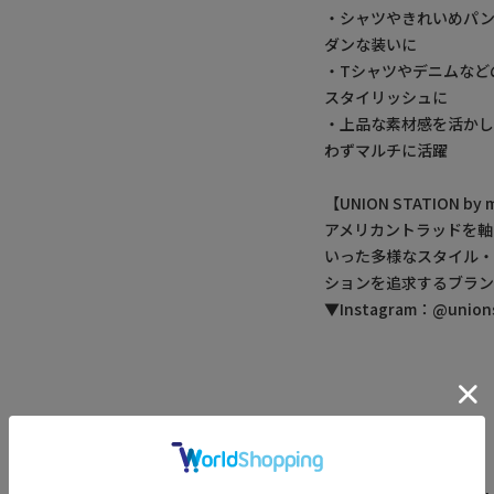
・シャツやきれいめパ
ダンな装いに
・Tシャツやデニムなど
スタイリッシュに
・上品な素材感を活かし
わずマルチに活躍
【UNION STATION 
アメリカントラッドを軸
いった多様なスタイル
ションを追求するブラン
▼Instagram：@unionst
アイテム詳細