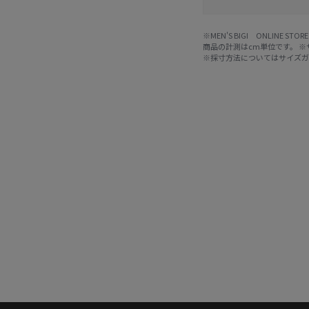
※MEN'S BIGI ONLIN
商品の計測はcm単位です。 
※採寸方法については
サイズ