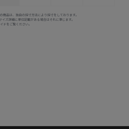
E STOREの商品は、独自の採寸方法により採寸をしております。
※サイズ詳細に単位記載がある場合はそれに準じます。
ガイド
をご覧ください。