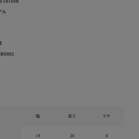
 STATION
アル
X
革
EBG002
幅
高さ
マチ
19
20
8