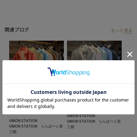
しに仕上げる
■同型商品（別品番）のご案内
ご希望のカラー・サイズが完売の場合は、同型商品のページに在
関連ブログ
もっと
見る
庫がある場合がございます。あわせてご確認ください。
品番：
M0863FBH401
商品名：
【COOLMAX】フレンチリネン7分袖シャツ＜マシンウォ
ッシャブル・通気性＞
■model
185cm size:L
【UNION STATION by mens bigi/ユニオンステーション バイ メン
ズビギ】
2026.07.06
2026.06.21
アメリカントラッドを軸にアメリカンカルチャー、ストリート、
【COOLMAX】フレンチリネンク
七分袖シャツ‼︎
ワーク、アウトドアといった多様なスタイル・文化を柔軟に取り
ロップドスリーブシャツ
UNION STATION
入れながら、現代の大人にふさわしいファッションを追求するブ
UNION STATION
UNION STATION ららぽーと新
UNION STATION ららぽーと新
三郷
ランドです。
三郷
▼Instagram：@unionstation_official