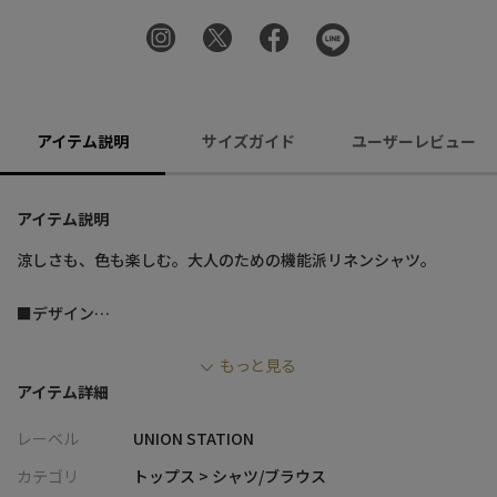
アイテム説明
サイズガイド
ユーザーレビュー
アイテム説明
涼しさも、色も楽しむ。大人のための機能派リネンシャツ。
■デザイン
・COOLMAX?糸を使用したポリエステル混で、吸水速乾性に優れ
もっと見る
た清涼感ある着心地
アイテム詳細
・リネン特有のナチュラルな風合いに、機能性をプラスしたハイ
ブリッド素材
レーベル
UNION STATION
・軽やかに羽織れる7分袖デザインで、春夏シーズンに最適な一着
・ワイドカラー仕様で首元に程よい開きが生まれ、抜け感のある
カテゴリ
トップス > シャツ/ブラウス