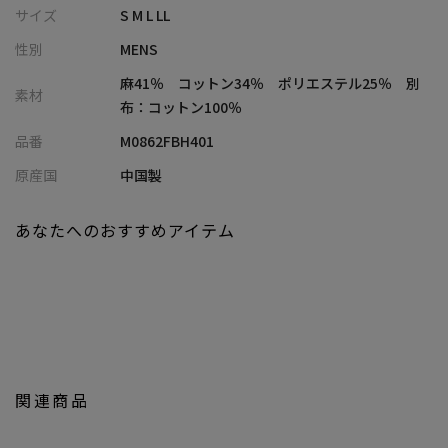
大人な印象に
サイズ
S M L LL
・袖裏に別生地を配し、ロールアップ時にもさりげないアクセン
性別
MENS
トを演出
・豊富なカラーバリエーションで、スタイリングの幅が広がるラ
麻41％ コットン34％ ポリエステル25％ 別
素材
インナップ
布：コットン100％
・マシンウォッシャブル＆通気性で、デイリー使いしやすい機能
品番
M0862FBH401
面も充実
・ネイビーはWEB限定展開カラー
原産国
中国製
■コーディネート提案
あなたへのおすすめアイテム
・ホワイトやサックスでまとめた爽やかなワントーンコーデで、
清潔感ある着こなしに
・ネイビーやブラウンを選び、スラックスと合わせて大人のきれ
いめカジュアルに
・デニム調ブルー×デニムパンツで、統一感のあるこなれたセッ
トアップ風スタイルに
・ショーツと合わせて、軽快で涼しげなリゾートカジュアルにも
関連商品
おすすめ
・袖をロールアップして、抜け感とこなれ感をプラスした着こな