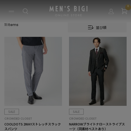
0
11 Items
並び順
SALE
SALE
CROWDED CLOSET
CROWDED CLOSET
COOLDOTS 2WAYストレッチスラック
NARROWブライトナローストライプス
スパンツ
ーツ（同素材ベストあり）