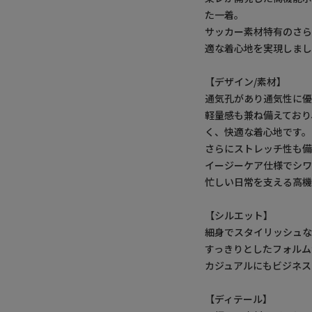
た一着。
サッカー素材特有のさ
適な着心地を実現しま
【デザイン/素材】
通気孔があり通気性に優
軽量感も兼ね備えており
く、快適な着心地です。
さらにストレッチ性も備
イージーケア仕様でシ
忙しい日常を支える高機
【シルエット】
細身でスタイリッシュ
すっきりとしたフォルム
カジュアルにもビジネス
【ディテール】