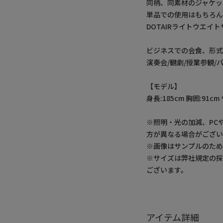
同柄、同素材のジャケッ
単品での使用はもちろん
DOTAIRライトウエイト
ビジネスでの会食、形
演奏会/観劇/授業参観
【モデル】
身長:185cm 胸囲:91cm
※照明・光の加減、PC
方が異なる場合がござい
※画像はサンプルのた
※サイズは弊社規定の
ございます。
アイテム詳細