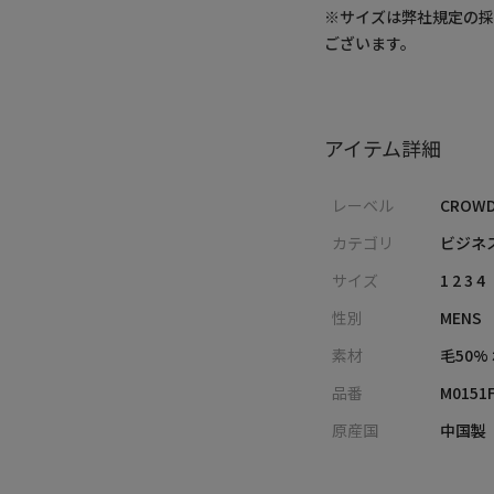
※サイズは弊社規定の
ございます。
アイテム詳細
レーベル
CROWD
カテゴリ
ビジネ
サイズ
1 2 3 4
性別
MENS
素材
毛50%
品番
M0151
原産国
中国製