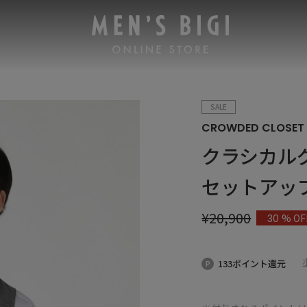
SALE
CROWDED CLOSET
クラシカル
セットアッ
¥
20,900
% OF
30
133ポイント還元