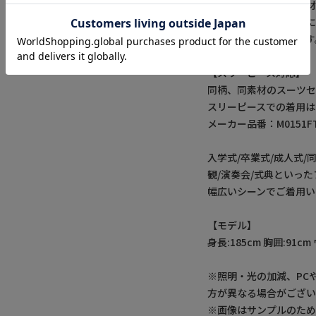
ウールポリエステル素材
素材とデザインが見事
一着に仕上がっています
【スリーピース対応】
同柄、同素材のスーツセ
スリーピースでの着用は
メーカー品番：M0151FT6
入学式/卒業式/成人式/
観/演奏会/式典といっ
幅広いシーンでご着用い
【モデル】
身長:185cm 胸囲:91cm
※照明・光の加減、PC
方が異なる場合がござい
※画像はサンプルのた