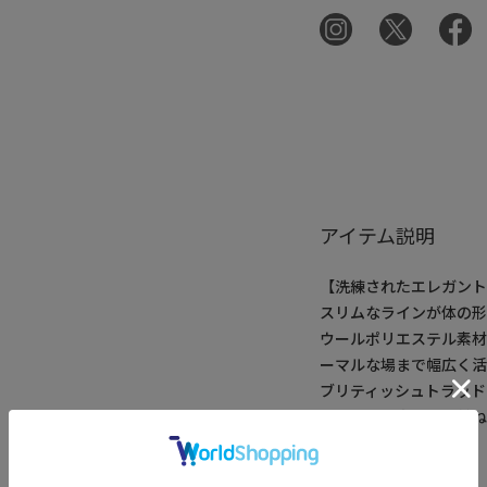
アイテム説明
【洗練されたエレガン
スリムなラインが体の
ウールポリエステル素
ーマルな場まで幅広く活
ブリティッシュトラッ
が、品格と実用性を兼ね
【デザイン/素材】