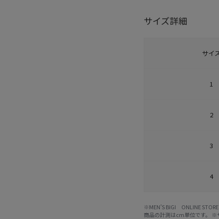
サイズ詳細
サイ
1
2
3
4
※MEN'S BIGI ONLIN
商品の計測はcm単位です。 