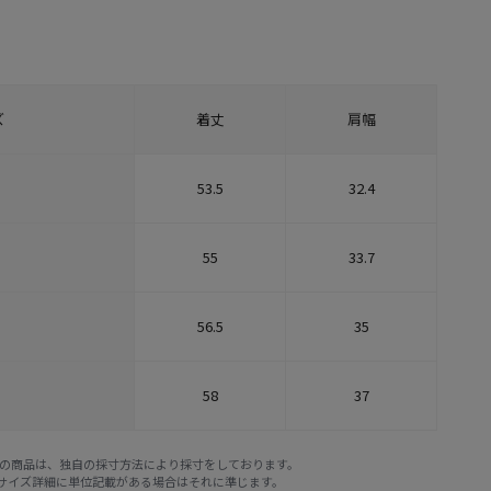
ズ
着丈
肩幅
53.5
32.4
55
33.7
56.5
35
58
37
E STOREの商品は、独自の採寸方法により採寸をしております。
※サイズ詳細に単位記載がある場合はそれに準じます。