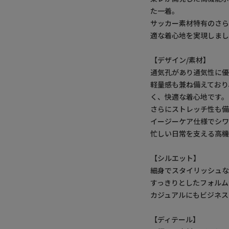
た一着。
サッカー素材特有のさ
適な着心地を実現しま
【デザイン/素材】
通気孔があり通気性に優
軽量感も兼ね備えており
く、快適な着心地です。
さらにストレッチ性も備
イージーケア仕様でシ
忙しい日常を支える高機
【シルエット】
細身でスタイリッシュ
すっきりとしたフォルム
カジュアルにもビジネス
【ディテール】