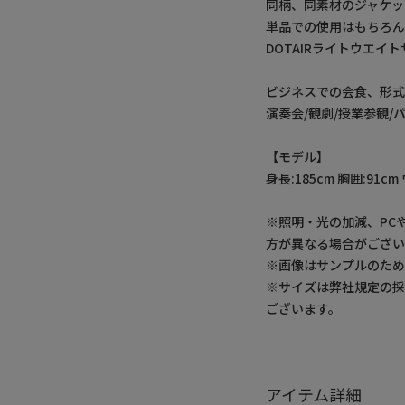
同柄、同素材のジャケッ
単品での使用はもちろん
DOTAIRライトウエイト
ビジネスでの会食、形
演奏会/観劇/授業参観
【モデル】
身長:185cm 胸囲:91cm
※照明・光の加減、PC
方が異なる場合がござい
※画像はサンプルのた
※サイズは弊社規定の
ございます。
アイテム詳細