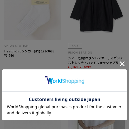
UNION STATION
SALE
HealthKnit シンカー無地 191-3685
UNION STATION
¥1,760
シアー7分袖ボタンレスカーディガン＜
ストレッチ・ハンドウォッシャブル・
接触冷感・通気性＞
¥6,160
20%OFF