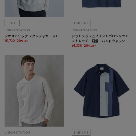
SALE
TIME SALE
UNION STATION
UNION STATION
ジオメトリック フクレジャガードT
ドットメッシュプリントポロシャツ＜
¥5,720
ストレッチ・軽量・ハンドウォッシャ
20%OFF
ブル・通気性＞
¥6,336
20%OFF
UNION STATION
TIME SALE