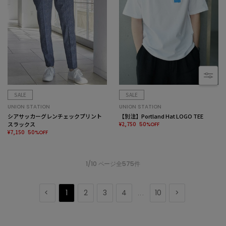
SALE
SALE
UNION STATION
UNION STATION
シアサッカーグレンチェックプリント
【別注】Portland Hat LOGO TEE
スラックス
¥2,750
50%OFF
¥7,150
50%OFF
1/10 ページ全575件
1
2
3
4
10
...