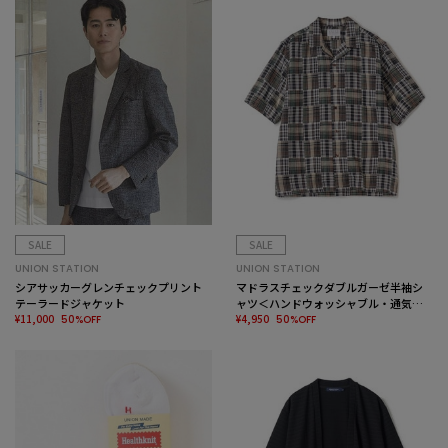
SALE
SALE
UNION STATION
UNION STATION
シアサッカーグレンチェックプリント
マドラスチェックダブルガーゼ半袖シ
テーラードジャケット
ャツ＜ハンドウォッシャブル・通気性
¥11,000
＞
¥4,950
50%OFF
50%OFF