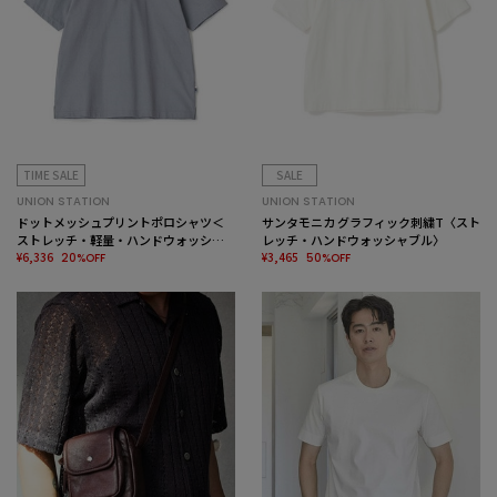
TIME SALE
SALE
UNION STATION
UNION STATION
ドットメッシュプリントポロシャツ＜
サンタモニカ グラフィック刺繍T〈スト
ストレッチ・軽量・ハンドウォッシャ
レッチ・ハンドウォッシャブル〉
ブル・通気性＞
¥6,336
¥3,465
20%OFF
50%OFF