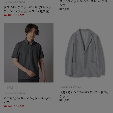
スリムフィット ハイパーストレッチパ
UNION STATION
ンツ
ドライタッチニットパーカ〈ストレッ
¥12,100
チ・ハンドウォッシャブル・通気性〉
¥4,400
50%OFF
SALE
UNION STATION
〈洗える〉ハニカムMIXテーラードジャ
UNION STATION
ケット
ハニカムジャガード シャドーボーダー
¥11,000
ポロ
¥6,545
30%OFF