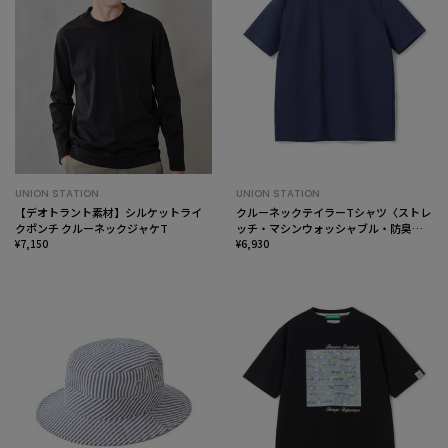
UNION STATION
UNION STATION
【デオトラント素材】シルケットライ
クルーネックテイラーTシャツ〈ストレ
クポンチ クルーネックジャケT
ッチ・マシンウォッシャブル・防臭・
¥7,150
接触冷感〉
¥6,930