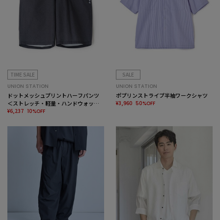
TIME SALE
SALE
UNION STATION
UNION STATION
ドットメッシュプリントハーフパンツ
ポプリンストライプ半袖ワークシャツ
＜ストレッチ・軽量・ハンドウォッシ
¥3,960
50%OFF
ャブル・通気性＞
¥6,237
10%OFF