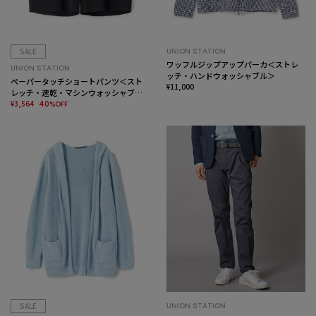
SALE
UNION STATION
ワッフルジップアップパーカ＜ストレ
UNION STATION
ッチ・ハンドウォッシャブル＞
ペーパータッチショートパンツ＜スト
¥11,000
レッチ・速乾・マシンウォッシャブ
ル・イージーケア・接触冷感＞
¥3,564
40%OFF
SALE
UNION STATION