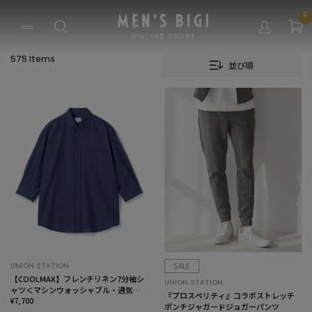
0
575 Items
並び順
UNION STATION
SALE
【COOLMAX】フレンチリネン7分袖シ
UNION STATION
ャツ＜マシンウォッシャブル・通気性
『プロスペリティ』コラボストレッチ
＞
¥7,700
ポンチジャガードジョガーパンツ