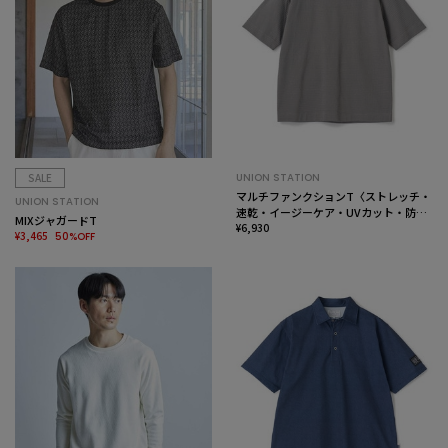
SALE
UNION STATION
マルチファンクションT〈ストレッチ・
UNION STATION
速乾・イージーケア・UVカット・防
MIXジャガードT
菌・防臭・ハンドウォッシャブル〉
¥6,930
¥3,465
50%OFF