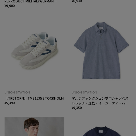
REPRODUCT MILITALY GERMAN
¥6,930
TRAINER ジャーマントレーナー
¥9,900
UNION STATION
UNION STATION
【TRETORN】TMS1535 STOCKHOLM
マルチファンクションポロシャツ＜ス
¥5,390
トレッチ・速乾・イージーケア・ハン
ドウォッシャブル・UVカット・ 抗菌・
¥9,350
防臭＞