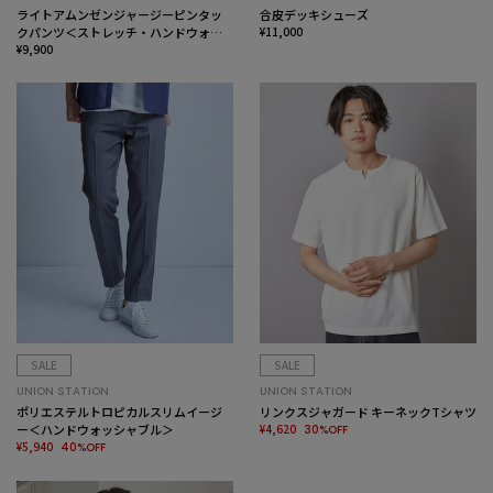
ライトアムンゼンジャージーピンタッ
合皮デッキシューズ
クパンツ＜ストレッチ・ハンドウォッ
¥11,000
シャブル＞
¥9,900
SALE
SALE
UNION STATION
UNION STATION
ポリエステルトロピカルスリムイージ
リンクスジャガード キーネックTシャツ
ー＜ハンドウォッシャブル＞
¥4,620
30%OFF
¥5,940
40%OFF