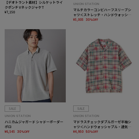
【デオトラント素材】シルケットライ
UNION STATION
クポンチ VネックジャケT
マルチカラーコンビハーフスリーブシ
¥7,150
ャツ＜ストレッチ・ハンドウォッシャ
ブル＞
¥5,005
30%OFF
SALE
SALE
UNION STATION
UNION STATION
ハニカムジャガード シャドーボーダー
マドラスチェックダブルガーゼ半袖シ
ポロ
ャツ＜ハンドウォッシャブル・通気性
¥6,545
＞
¥4,950
30%OFF
50%OFF