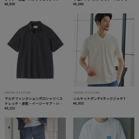
ル・通気性＞
¥8,800
ッシャブル＞
¥8,690
UNION STATION
UNION STATION
マルチファンクションポロシャツ＜ス
シルケットポンチVネックジャケT
トレッチ・速乾・イージーケア・ハン
¥6,930
ドウォッシャブル・UVカット・ 抗菌・
¥9,350
防臭＞