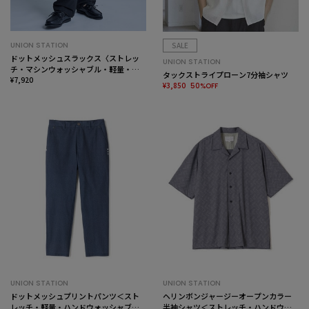
UNION STATION
SALE
ドットメッシュスラックス〈ストレッ
UNION STATION
チ・マシンウォッシャブル・軽量・接
タックストライプローン7分袖シャツ
触冷感・通気性〉
¥7,920
¥3,850
50%OFF
UNION STATION
UNION STATION
ドットメッシュプリントパンツ＜スト
ヘリンボンジャージーオープンカラー
レッチ・軽量・ハンドウォッシャブ
半袖シャツ＜ストレッチ・ハンドウォ