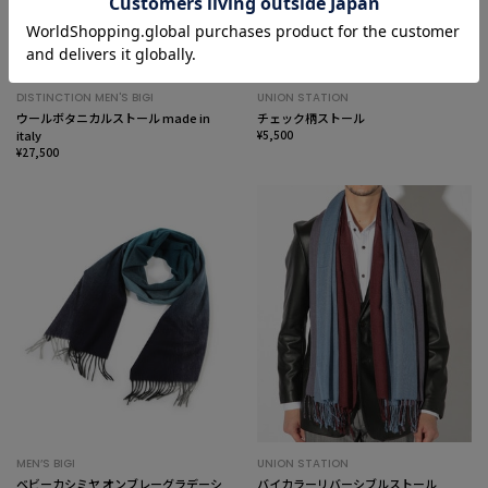
DISTINCTION MEN'S BIGI
UNION STATION
ウールボタニカルストール made in
チェック柄ストール
italy
¥5,500
¥27,500
MEN’S BIGI
UNION STATION
ベビーカシミヤ オンブレーグラデーシ
バイカラーリバーシブルストール