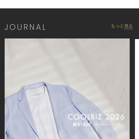
モデル:身長:185cm バスト:90cm ウエスト:77cm ヒップ:92cm 着
用サイズ:03(L)
JOURNAL
もっと
見る
※照明・光の加減、PCやスマートフォンなどの環境により、製品
と画像のカラーの見え方が異なる場合がございます。
※画像はサンプルのため、色味やサイズ等の仕様が変更になる場
合がございます。
※サイズは弊社規定の採寸によって記載しておりますが、若干の
個体差が生じる場合がございます。