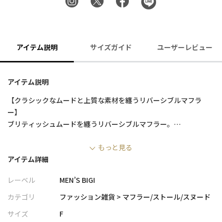
アイテム説明
サイズガイド
ユーザーレビュー
アイテム説明
【クラシックなムードと上質な素材を纏うリバーシブルマフラ
ー】
ブリティッシュムードを纏うリバーシブルマフラー。
ウール、シルク、カシミヤをブレンドした極上な素材感が魅力で
もっと見る
す。
アイテム詳細
薄手ながら保温性を兼ね備え、ストールのような美しいドレープ
で洗練された印象を与えます。
レーベル
MEN’S BIGI
表裏で柄と無地の組み合わせなので、どちらの面を上にするかで
簡単に印象を変えられる、汎用性の高いマフラーです。
カテゴリ
ファッション雑貨 > マフラー/ストール/スヌード
サイズ
F
【デザイン/素材】