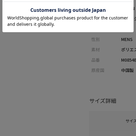
レーベル
UNION
カテゴリ
ファッ
サイズ
F
性別
MENS
素材
ポリエ
品番
M0854
原産国
中国製
サイズ詳細
サイ