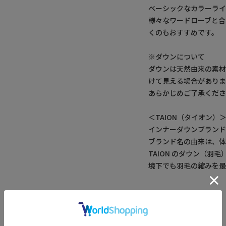
ベーシックなカラーラ
様々なワードローブと合
くのもおすすめです。
※ダウンについて
ダウンは天然由来の素
けて見える場合がありま
あらかじめご了承くだ
＜TAION（タイオン）
インナーダウンブラン
ブランド名の由来は、体温
TAION のダウン（
境下でも羽毛の縮みを
アイテム詳細