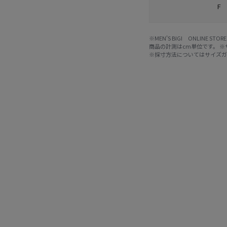
F
※MEN'S BIGI ONLIN
商品の計測はcm単位です。 
※採寸方法については
サイズ