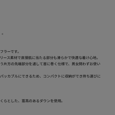
F」。
フラーです。
リース素材で直接肌に当たる部分も滑らかで快適な着け心地。
もう片方の先端部分を通して首に巻く仕様で、男女問わずお使い
てパッカブルにできるため、コンパクトに収納ができ持ち運びに
っくらとした、嵩高のあるダウンを使用。