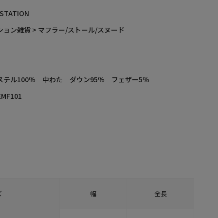
 STATION
ション雑貨 > マフラー/ストール/スヌード
ステル100％ 中わた ダウン95％ フェザー5％
EMF101
ズ
幅
全長