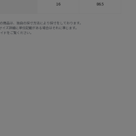
16
86.5
E STOREの商品は、独自の採寸方法により採寸をしております。
※サイズ詳細に単位記載がある場合はそれに準じます。
ガイド
をご覧ください。