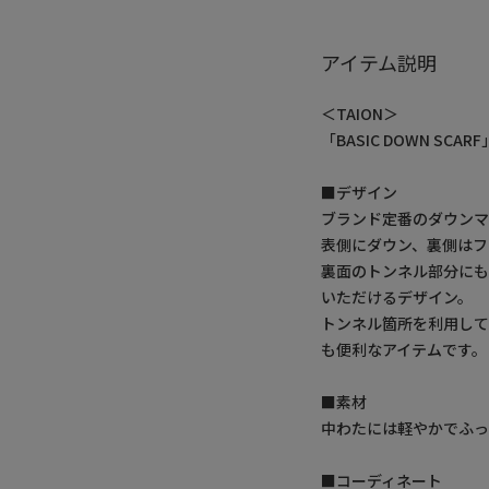
アイテム説明
＜TAION＞
「BASIC DOWN SCAR
■デザイン
ブランド定番のダウンマ
表側にダウン、裏側はフ
裏面のトンネル部分に
いただけるデザイン。
トンネル箇所を利用し
も便利なアイテムです。
■素材
中わたには軽やかでふ
■コーディネート