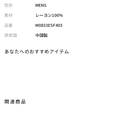
性別
MENS
私たちは服を通してみなさまの心が明るくなったりワクワクした
り、ささやかな高揚感を感じていただけるような”おしゃれ着”を
素材
レーヨン100%
お届けします。
品番
M0833ESF403
※屋外での撮影画像は光の加減で、実際の商品より明るく見える
原産国
中国製
場合が御座います。
商品の色味は生地アップ・スタジオ撮影の画像をご参考下さい。
あなたへのおすすめアイテム
※画像の商品はサンプルとなりますので実際の商品と仕様、加
工、サイズが若干異なる場合がございます。
※生産の都合上、納期が変更になる場合がございます。発送日が
前後する可能性がございますので予めご了承ください。
関連商品