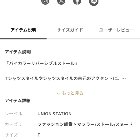
アイテム説明
サイズガイド
ユーザーレビュー
アイテム説明
『バイカラーリバーシブルストール』
Tシャツスタイルやシャツスタイルの首元のアクセントに。
ジャケットスタイルにはエレガントさをプラスする万能アイテム
もっと見る
です。
アイテム詳細
【UNION STATION/ ユニオンステーション】
レーベル
UNION STATION
「さりげない上品さ」をキーワードに大人に向けた、素材感と着
心地にこだわったアイテムを展開。
カテゴリ
ファッション雑貨 > マフラー/ストール/スヌード
肩ひじを張らずに自分に合ったおしゃれを楽しめる、きれいめス
サイズ
F
タイルを提案します。