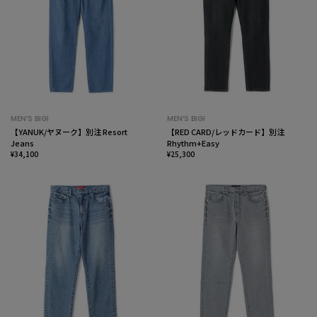
MEN’S BIGI
MEN’S BIGI
【YANUK/ヤヌーク】別注 Resort
【RED CARD/レッドカード】別注
Jeans
Rhythm+Easy
¥34,100
¥25,300