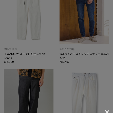
MEN’S BIGI
RattleTrap
【YANUK/ヤヌーク】別注 Resort
9ozハイパーストレッチスラブデニムパ
Jeans
ンツ
¥34,100
¥15,400