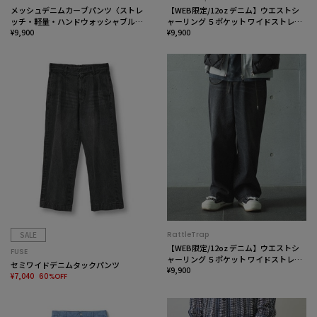
メッシュデニムカーブパンツ〈ストレ
【WEB限定/12oz デニム】ウエストシ
ッチ・軽量・ハンドウォッシャブル・
ャーリング ５ポケット ワイドストレー
通気性〉
¥9,900
トパンツ
¥9,900
SALE
RattleTrap
【WEB限定/12oz デニム】ウエストシ
FUSE
ャーリング ５ポケット ワイドストレー
セミワイドデニムタックパンツ
トパンツ
¥9,900
¥7,040
60%OFF