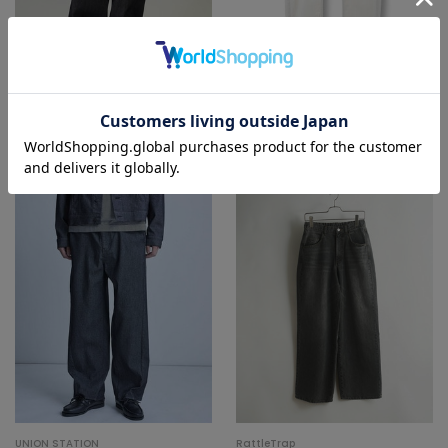
UNION STATION
別注
メッシュデニムワイド3Dパンツ＜スト
MEN’S BIGI
レッチ・ハンドウォッシャブル・通気
【YANUK/ヤヌーク】別注 Resort
性＞
¥9,900
Jeans
¥30,800
UNION STATION
RattleTrap