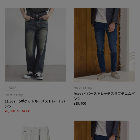
SALE
RattleTrap
9ozハイパーストレッチスラブデニムパ
RattleTrap
ンツ
11.5oz 5ポケットルーズストレートパ
¥15,400
ンツ
¥6,600
50%OFF