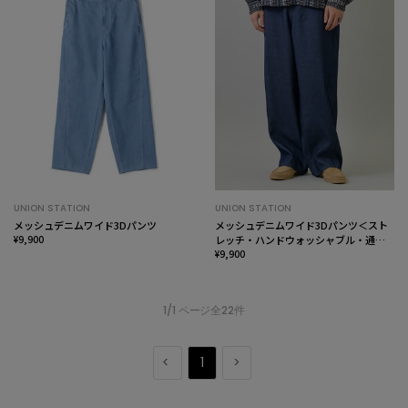
UNION STATION
UNION STATION
メッシュデニムワイド3Dパンツ
メッシュデニムワイド3Dパンツ＜スト
¥9,900
レッチ・ハンドウォッシャブル・通気
性＞
¥9,900
1/1 ページ全22件
1