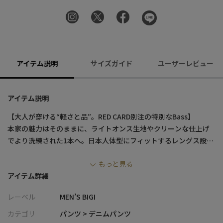
アイテム説明
サイズガイド
ユーザーレビュー
アイテム説明
【大人が穿ける“軽さと品”。RED CARD別注の特別なBass】
本家の魅力はそのままに、ライトオンス生地やクリーンな仕上げ
でより洗練された1本へ。日本人体型にフィットするレングス設計
で、毎日穿きたくなる快適さを叶えます。
もっと見る
アイテム詳細
【デザイン/素材】
RED CARDの名作“Bass”をベースに、MEN’S BIGIだけのCLEAN
レーベル
MEN’S BIGI
LIGHTカラーで別注。
インラインより1オンス軽い12.5ozデニムを採用し、軽快な穿き心
カテゴリ
パンツ > デニムパンツ