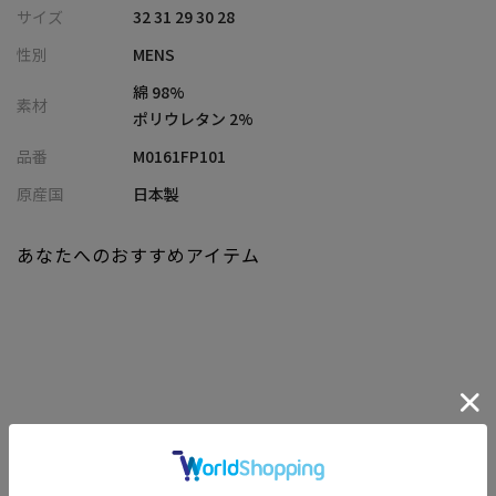
地と柔らかな馴染みの良さを引き出しています。
サイズ
32 31 29 30 28
ポケット・裾のダメージ加工をあえて省き、ステッチはすべて同
性別
MENS
色に統一。大人が品よく穿けるミニマルな表情に仕上げました。
綿 98%
素材
【シルエット】
ポリウレタン 2%
アジア人の体型に合わせたレングス75cmで設定し、裾が溜まりす
品番
M0161FP101
ぎずスマートな落ち感に。普段使いからきれいめスタイルまで対
応しやすい、絶妙なスリムテーパードラインが魅力です。
原産国
日本製
【ディテール】
あなたへのおすすめアイテム
リベットやタックボタンはインラインと同型、スレキ（ポケット
袋布）にはMEN’S BIGIのロゴスタンプを施し、見えない部分に遊
び心とこだわりをプラスしています。
本家のDNAを尊重しながら、より都会的で上品な一本に進化した
大人のためのデニムパンツです。
【RED CARD】
関連商品
2014年春に創立したデニムブランド。リアルヴィンテージのよう
に立体感が感じられるウォッシュ加工、アタリやヒゲのユーズド