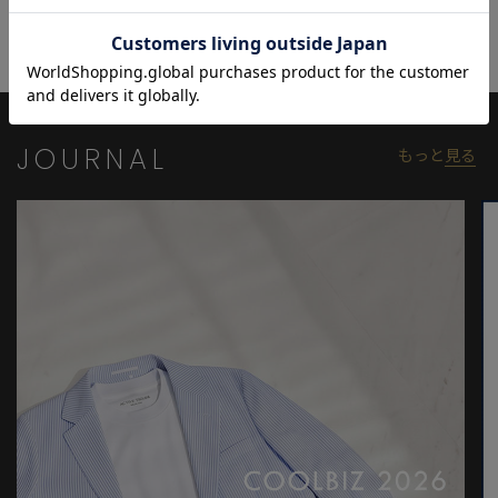
加工など、日本の繊細なクオリティーが随所に見える佇まい。単
なるワークウェアとしてのデニムとは真逆の発想を持ち、きめ細
やかな日本の感性が生み出した「進化版REAL DENIM」を提案しま
す。
モデル:身長:185cm バスト:90cm ウエスト:77cm ヒップ:92cm 着
JOURNAL
もっと
見る
用サイズ:03(L)
※照明・光の加減、PCやスマートフォンなどの環境により、製品
と画像のカラーの見え方が異なる場合がございます。
※画像はサンプルのため、色味やサイズ等の仕様が変更になる場
合がございます。
※サイズは弊社規定の採寸によって記載しておりますが、若干の
個体差が生じる場合がございます。