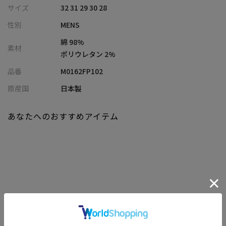
地と柔らかな馴染みの良さを引き出しています。
サイズ
32 31 29 30 28
また、アジア人の体型に合わせたレングス75cmで設定し、裾が溜
性別
MENS
まりすぎないスマートな落ち感です。
ポケット・裾のダメージ加工をあえて省き、ステッチはすべて同
綿 98%
素材
色に統一。大人が品よく穿けるミニマルな表情に仕上げました。
ポリウレタン 2%
品番
M0162FP102
【シルエット】
RED CARD TOKYOで最も人気の高いRhythm(スリムテーパード)
原産国
日本製
をベースに、スッキリした見た目はキープしつつ、ヒップ/渡り/膝
～裾まで全体的に若干ゆとりあるFITにモディファイ。足のライン
あなたへのおすすめアイテム
を拾い過ぎず、かといってルーズ過ぎず絶妙な細さを再現してい
ます。
【ディテール】
リベットやタックボタンはインラインと同型、スレキ（ポケット
袋布）にはMEN’S BIGIのロゴスタンプを施し、見えない部分に遊
び心とこだわりをプラスしています。
関連商品
普段使いからきれいめスタイルまで対応しやすい、絶妙なスリム
テーパードラインが魅力。