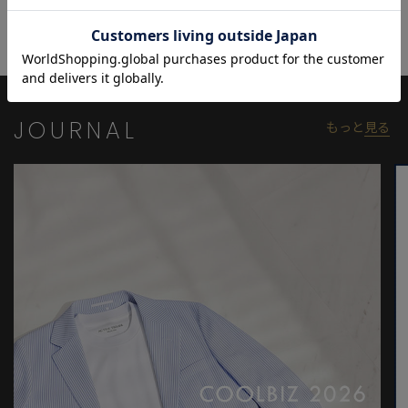
本家のDNAを尊重しながら、より都会的で上品な一本に進化した
大人のためのデニムパンツです。
【RED CARD】
2014年春に創立したデニムブランド。リアルヴィンテージのよう
に立体感が感じられるウォッシュ加工、アタリやヒゲのユーズド
JOURNAL
もっと
見る
加工など、日本の繊細なクオリティーが随所に見える佇まい。単
なるワークウェアとしてのデニムとは真逆の発想を持ち、きめ細
やかな日本の感性が生み出した「進化版REAL DENIM」を提案しま
す。
モデル:身長:185cm バスト:90cm ウエスト:77cm ヒップ:92cm 着
用サイズ:03(L)
※照明・光の加減、PCやスマートフォンなどの環境により、製品
と画像のカラーの見え方が異なる場合がございます。
※画像はサンプルのため、色味やサイズ等の仕様が変更になる場
合がございます。
※サイズは弊社規定の採寸によって記載しておりますが、若干の