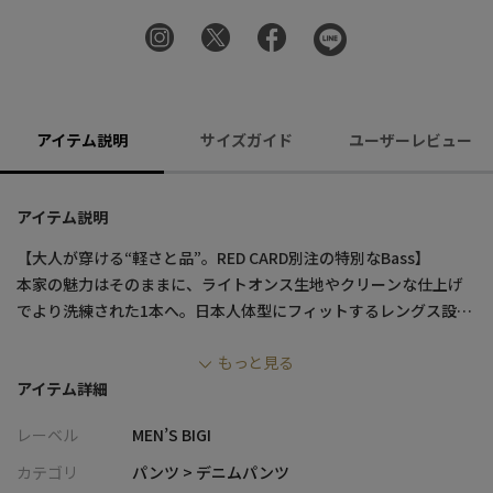
アイテム説明
サイズガイド
ユーザーレビュー
アイテム説明
【大人が穿ける“軽さと品”。RED CARD別注の特別なBass】
本家の魅力はそのままに、ライトオンス生地やクリーンな仕上げ
でより洗練された1本へ。日本人体型にフィットするレングス設計
で、毎日穿きたくなる快適さを叶えます。
もっと見る
アイテム詳細
【デザイン/素材】
RED CARDの名作“Bass”をベースに、MEN’S BIGIだけのCLEAN
レーベル
MEN’S BIGI
LIGHT GREYカラーで別注。
インラインより1オンス軽い12.5ozデニムを採用し、軽快な穿き心
カテゴリ
パンツ > デニムパンツ