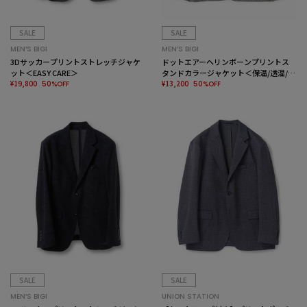
SALE
SALE
MEN’S BIGI
MEN’S BIGI
3Dサッカープリントストレッチジャケ
ドットエアーヘリンボーンプリントス
ット＜EASY CARE＞
タンドカラージャケット＜保温/透湿/撥
¥19,800
水/防シワ/ストレッチ＞
¥13,200
50%OFF
50%OFF
SALE
SALE
MEN’S BIGI
UNION STATION