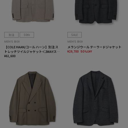
別注
50th
SALE
MEN’S BIGI
MEN’S BIGI
【COLE HAAN/コール ハーン】別注 ス
メランジウール テーラードジャケット
トレッチツイルジャケット＜2WAYスト
¥29,700
50%OFF
レッチ＞
¥61,600