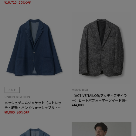
¥16,720
20%OFF
SALE
MEN’S BIGI
【ACTIVE TAILOR/アクティブテイラ
UNION STATION
ー】ヒートパフォーマーツイード調プ
メッシュデニムジャケット〈ストレッ
リントジャケット
¥44,000
チ・軽量・ハンドウォッシャブル・通
気性〉
¥8,800
50%OFF