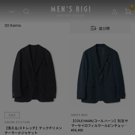
0
131 Items
並び順
SALE
MEN’S BIGI
【COLE HAAN/コール ハーン】別注 サ
UNION STATION
マーサイロフィルウールピンチェック
【洗える/ストレッチ】テックチリメン
ジャケット＜通気性＞
¥59,400
テーラードジャケット