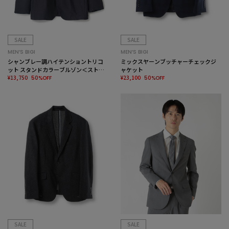
SALE
SALE
MEN’S BIGI
MEN’S BIGI
シャンブレー調ハイテンショントリコ
ミックスヤーンブッチャーチェックジ
ット スタンドカラーブルゾン＜ストレ
ャケット
ッチ＞＜接触冷感/速乾/UVカット＞
¥13,750
¥23,100
50%OFF
50%OFF
SALE
SALE