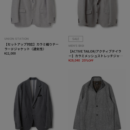
UNION STATION
SALE
【セットアップ対応】カラミ織りテー
MEN’S BIGI
ラードジャケット〈通気性〉
【ACTIVE TAILOR/アクティブテイラ
¥22,000
ー】カラミメッシュストレッチジャケ
ット<ストレッチ><通気性>
¥29,040
20%OFF