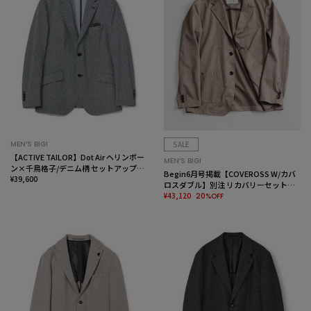
MEN’S BIGI
SALE
【ACTIVE TAILOR】Dot Air ヘリンボー
MEN’S BIGI
ン×千鳥格子/デニム柄 セットアップジ
Begin6月号掲載【COVEROSS W/カバ
ャケット＜通気性/吸水速乾/ストレッチ
¥39,600
ロスダブル】別注 リカバリーセットア
＞
ップジャケット＜リラックス効果/スト
¥43,120
20%OFF
レッチ/セラメア＞