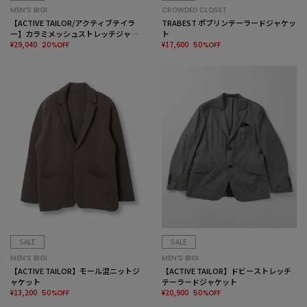
MEN’S BIGI
CROWDED CLOSET
【ACTIVE TAILOR/アクティブテイラ
TRABEST ポプリンテーラードジャケッ
ー】カラミメッシュストレッチジャケ
ト
ット
¥29,040
¥17,600
20%OFF
50%OFF
SALE
SALE
MEN’S BIGI
MEN’S BIGI
【ACTIVE TAILOR】モール混ニットジ
【ACTIVE TAILOR】ドビーストレッチ
ャケット
テーラードジャケット
¥13,200
¥20,900
50%OFF
50%OFF