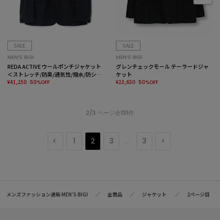
SALE
SALE
MEN’S BIGI
MEN’S BIGI
REDA ACTIVE ウールポンチジャケット
グレンチェックモール テーラードジャ
＜ストレッチ/防臭/通気性/撥水/防シワ
ケット
＞
¥41,250
¥23,650
50%OFF
50%OFF
2/3 ページ全131件
1
2
3
3
...
メンズファッション通販 MEN'S BIGI
全商品
ジャケット
2ページ目