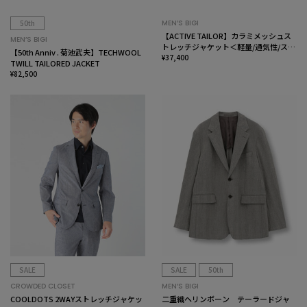
50th
MEN’S BIGI
【ACTIVE TAILOR】カラミメッシュス
MEN’S BIGI
トレッチジャケット＜軽量/通気性/スト
【50th Anniv . 菊池武夫】TECHWOOL
レッチ＞
¥37,400
TWILL TAILORED JACKET
¥82,500
SALE
SALE
50th
CROWDED CLOSET
MEN’S BIGI
COOLDOTS 2WAYストレッチジャケッ
二重織ヘリンボーン テーラードジャ