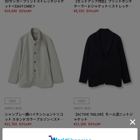
3Dサッカープリントストレッチジャケ
【セットアップ対応】プリントポンチ
ット＜EASY CARE＞
テーラードジャケット＜ストレッチ・
¥19,800
ハンドウォッシャブル・接触冷感＞
¥9,350
50%OFF
50%OFF
SALE
SALE
MEN’S BIGI
MEN’S BIGI
シャンブレー調ハイテンショントリコ
【ACTIVE TAILOR】モール混ニットジ
ット スタンドカラーブルゾン＜ストレ
ャケット
ッチ＞＜接触冷感/速乾/UVカット＞
¥13,750
¥13,200
50%OFF
50%OFF