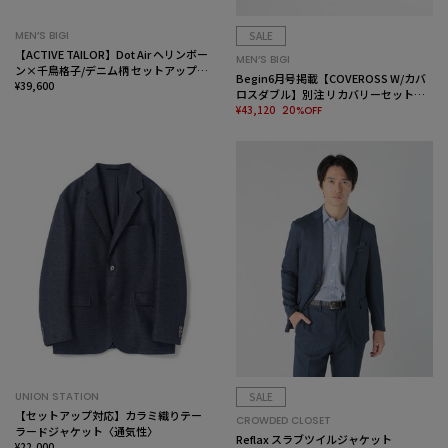
MEN’S BIGI
SALE
【ACTIVE TAILOR】Dot Air ヘリンボー
MEN’S BIGI
ン×千鳥格子/デニム柄 セットアップジ
Begin6月号掲載【COVEROSS W/カバ
ャケット＜通気性/吸水速乾/ストレッチ
¥39,600
ロスダブル】別注 リカバリーセットア
＞
ップジャケット＜リラックス効果/スト
¥43,120
20%OFF
レッチ/セラメア＞
UNION STATION
SALE
【セットアップ対応】カラミ織りテー
CROWDED CLOSET
ラードジャケット〈通気性〉
Reflax スラブツイルジャケット
¥22,000