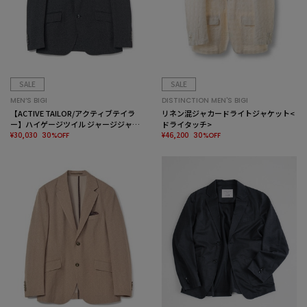
SALE
SALE
MEN’S BIGI
DISTINCTION MEN'S BIGI
【ACTIVE TAILOR/アクティブテイラ
リネン混ジャカードライトジャケット<
ー】ハイゲージツイル ジャージジャケ
ドライタッチ>
ット＜防シワ性＞＜ストレッチ＞
¥30,030
¥46,200
30%OFF
30%OFF