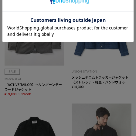
SALE
UNION STATION
メッシュデニムトラッカージャケット
MEN’S BIGI
〈ストレッチ・軽量・ハンドウォッシ
【ACTIVE TAILOR】ヘリンボーンテー
ャブル・通気性〉
¥14,300
ラードジャケット
¥19,800
50%OFF