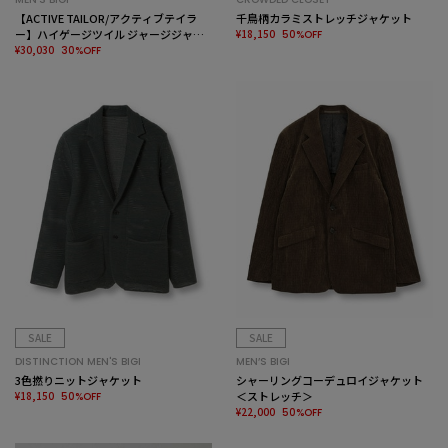
【ACTIVE TAILOR/アクティブテイラ
千鳥柄カラミストレッチジャケット
ー】ハイゲージツイル ジャージジャケ
¥18,150
50%OFF
ット＜防シワ性＞＜ストレッチ＞
¥30,030
30%OFF
SALE
SALE
DISTINCTION MEN'S BIGI
MEN’S BIGI
3色撚りニットジャケット
シャーリングコーデュロイジャケット
¥18,150
＜ストレッチ＞
50%OFF
¥22,000
50%OFF