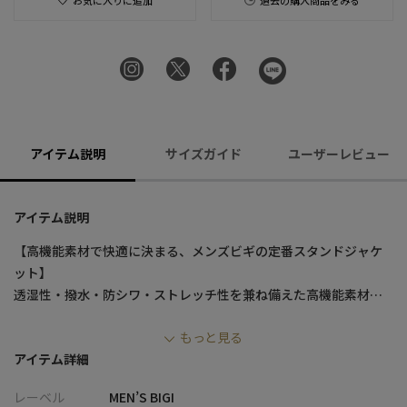
お気に入りに追加
過去の購入商品をみる
アイテム説明
サイズガイド
ユーザーレビュー
アイテム説明
【高機能素材で快適に決まる、メンズビギの定番スタンドジャケ
ット】
透湿性・撥水・防シワ・ストレッチ性を兼ね備えた高機能素材、
東レ(株)開発のNEW Dot Air/ドットエアーを使用したメンズビギ定
もっと見る
番のスタンドカラージャケット。
アイテム詳細
快適な着心地に加え、スマートなシルエットと遊び心あるディテ
ールで、普段使いからきれいめまで幅広いシーンで活躍する一着
レーベル
MEN’S BIGI
です。