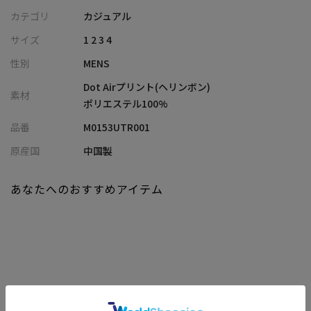
カテゴリ
カジュアル
【デザイン/素材】
サイズ
1 2 3 4
春夏より厚手に仕上げたNEW Dot Air素材は、シックでトラディシ
性別
MENS
ョナルな印象のオリジナルのヘリンボーン柄をプリント。
裏面が起毛されており、保温性に特化したNEW Dot Airならではの
Dot Airプリント(ヘリンボン)
素材
温かさも魅力。
ポリエステル100%
特殊技術による非常に小さい通気孔で、透湿性、撥水、防シワ、ス
品番
M0153UTR001
トレッチ性といった高機能を兼ね備えた、快適な素材です。
原産国
中国製
【シルエット】
身体に沿いすぎず、ほどよいゆとりを持たせたスマートなシルエ
あなたへのおすすめアイテム
ットは、着用時に洗練された大人の印象を与えます。
シャープなスタンドカラーが顔まわりを引き締めるアクセント
に。
【ディテール】
フロント両サイドにはポケットを配し、アウターライクな見た目
に加え、実用性にも配慮。
関連商品