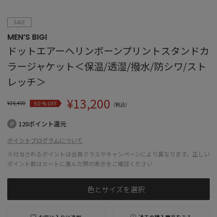
SALE
MEN’S BIGI
ドットエアーヘリンボーンプリントスタンドカ
ラージャケット＜保温/透湿/撥水/防シワ/スト
レッチ＞
¥
13,200
¥
26,400
% OFF
50
（税込）
120ポイント還元
ポイントプログラムについて
※付与されるポイントは会員クラスやキャンペーンにより異なります。正しい
ポイント数はカートに進んだ際の表示をご確認ください
色とサイズを選択