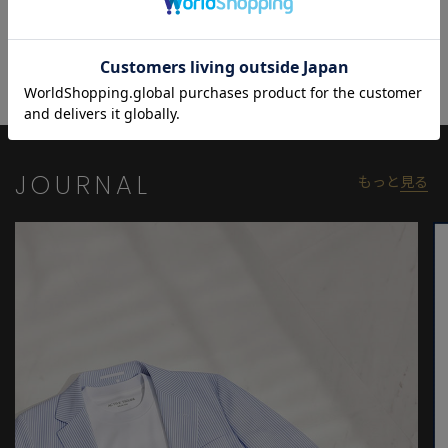
背裏にペイズリー柄があしらわれ、見えない部分にも遊び心が光
るこだわりのディテールが魅力。
ワイヤーが内蔵された襟は、お好みの形にアレンジ可能で、型崩
れの心配がありません。
カーディガンのようにラフに羽織るだけで、ビジネスカジュアル
やタウンユース、お出かけなど幅広いシーンで活躍する一着で
す。
JOURNAL
もっと
見る
モデル:身長:185cm バスト:90cm ウエスト:77cm ヒップ:92cm 着
用サイズ:03(L)
※照明・光の加減、PCやスマートフォンなどの環境により、製品
と画像のカラーの見え方が異なる場合がございます。
※画像はサンプルのため、色味やサイズ等の仕様が変更になる場
合がございます。
※サイズは弊社規定の採寸によって記載しておりますが、若干の
個体差が生じる場合がございます。