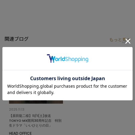
【セットアップ】
同素材パンツ
：M0154FP008
【ACTIVE TAILOR】
着る人の快適性にフォーカスして、さまざまな機能を有したテイ
関連ブログ
もっと
見る
ラードコレクション。
ビジネスからカジュアルまで幅広いシーンで活用できるアイテム
を展開。
高機能素材を採用したセットアップやジャケットを中心に、心地
よさとスマートさを兼ね備えた多彩な着こなしを提案していま
す。
モデル:身長:185cm バスト:90cm ウエスト:77cm ヒップ:92cm 着
用サイズ:03(L)
2025.11.13
※照明・光の加減、PCやスマートフォンなどの環境により、製品
【原田龍二様】11/1(土)放送
と画像のカラーの見え方が異なる場合がございます。
TOKYO MX開局30周年記念 特別
生ドラマ「いいひとりの日」
※画像はサンプルのため、色味やサイズ等の仕様が変更になる場
HEAD OFFICE