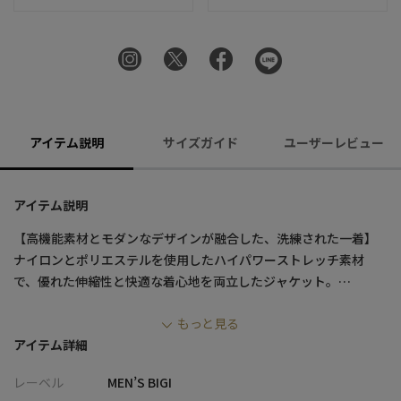
アイテム説明
サイズガイド
ユーザーレビュー
アイテム説明
【高機能素材とモダンなデザインが融合した、洗練された一着】
ナイロンとポリエステルを使用したハイパワーストレッチ素材
で、優れた伸縮性と快適な着心地を両立したジャケット。
表面のツイード調プリントがクラシックな表情と高級感を演出
もっと見る
し、ビジネスから休日まで幅広いシーンで活躍します。
アイテム詳細
【デザイン/素材】
レーベル
MEN’S BIGI
優れた伸縮性で、体の動きに合わせてしなやかにフィット。