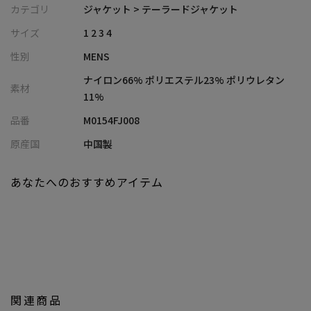
滑らかで快適な着心地を実現しました。
カテゴリ
ジャケット > テーラードジャケット
表面にはツイード調のプリントが施され、クラシックなテクスチ
サイズ
1 2 3 4
ャーとモダンな雰囲気を両立。
性別
MENS
見た目の高級感も魅力です。
ナイロン66% ポリエステル23% ポリウレタン
素材
同素材パンツとのセットアップ着用もおすすめです。
11%
同素材パンツ
：M0154FP008
品番
M0154FJ008
【シルエット】
原産国
中国製
ややタイトなサイジングで、ジャケットのインナーに最適なシル
エットです。
あなたへのおすすめアイテム
すっきりとスマートな着こなしを叶え、上品な印象を与えます。
【ディテール】
ツイード調の柄のプリントが、シンプルながらも洗練された雰囲
気を演出します。
ビジネスシーンから休日のきれいめカジュアルまで、様々なシー
ンで活躍する着回し力の高い一着です。
関連商品