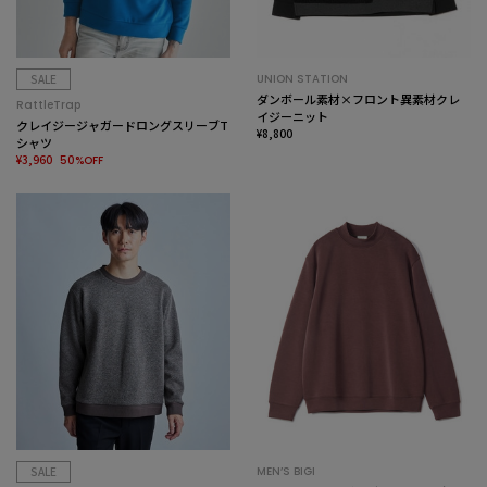
SALE
UNION STATION
ダンボール素材×フロント異素材クレ
RattleTrap
イジーニット
クレイジージャガードロングスリーブT
¥8,800
シャツ
¥3,960
50%OFF
SALE
MEN’S BIGI