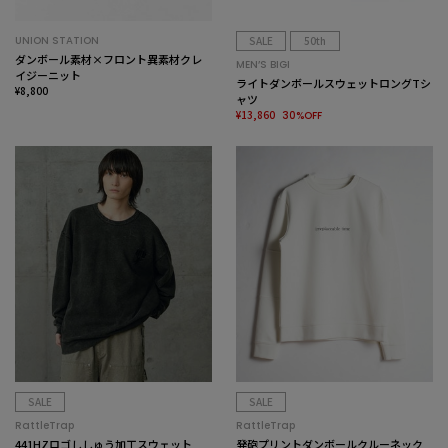
UNION STATION
SALE
50th
ダンボール素材×フロント異素材クレ
MEN’S BIGI
イジーニット
ライトダンボールスウェットロングTシ
¥8,800
ャツ
¥13,860
30%OFF
SALE
SALE
RattleTrap
RattleTrap
441HZロゴししゅう加工スウェット
発砲プリントダンボールクルーネック