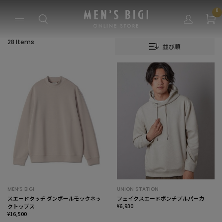
0
28 Items
並び順
MEN’S BIGI
UNION STATION
スエードタッチ ダンボールモックネッ
フェイクスエードポンチプルパーカ
クトップス
¥6,930
¥16,500