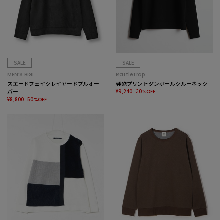
SALE
SALE
MEN’S BIGI
RattleTrap
スエードフェイクレイヤードプルオー
発砲プリントダンボールクルーネック
バー
¥9,240
30%OFF
¥8,800
50%OFF