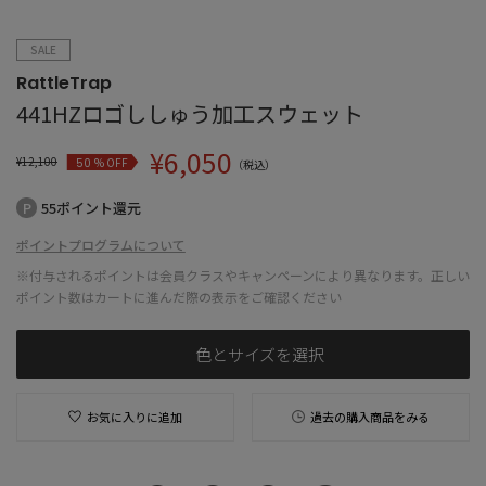
SALE
RattleTrap
441HZロゴししゅう加工スウェット
¥
6,050
¥
12,100
% OFF
50
（税込）
55ポイント還元
ポイントプログラムについて
※付与されるポイントは会員クラスやキャンペーンにより異なります。正しい
ポイント数はカートに進んだ際の表示をご確認ください
色とサイズを選択
お気に入りに追加
過去の購入商品をみる