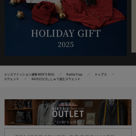
メンズファッション通販 MEN'S BIGI
RattleTrap
トップス
スウェット
441HZロゴししゅう加工スウェット