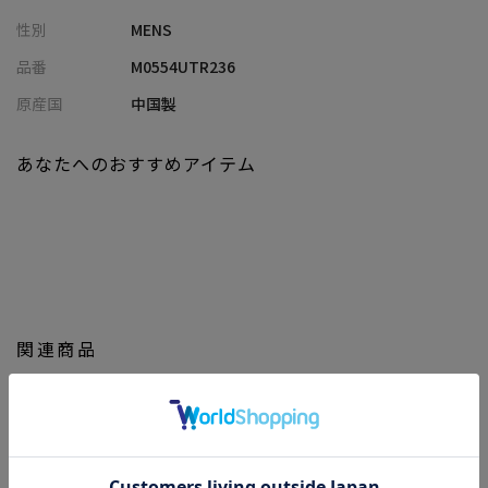
《幅広いスタイルに活躍する万能シルエット》
性別
MENS
リラックス感のあるシルエットで、一枚着としてもレイヤードス
タイルにも活躍する万能アイテムです。
品番
M0554UTR236
原産国
中国製
【Rattle Trap/ラトルトラップ】
時代と共に変化し続けるライフスタイルにおいてリアルに共存す
ることができるタウンウェア。
あなたへのおすすめアイテム
『ワーク』『ミリタリー』『デニム』をベースに素材とディティ
ールにこだわりを持ちながら今を表現。
【画像に関するご注意】
※画像はサンプルです。仕様が変更になることがありますのであ
らかじめご了承ください。
※商品の色味につきまして、お客様のお使いのPCのモニター環
関連商品
境、設定により実際のカラーと画像の色味が違って見える場合が
御座います。予めご了承の上、ご注文下さい。
※屋外での撮影画像は光の加減で、実際の商品より明るく見える
場合が御座います。商品の色味は生地アップ・スタジオ撮影の画
像をご参考下さい。