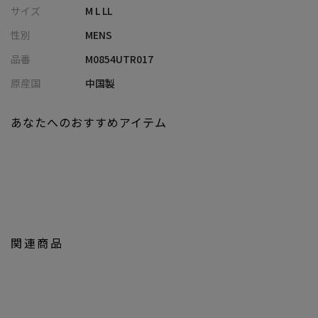
異なる素材で切替を施し、シンプルながらもしっかりと存在感も
サイズ
M L LL
あります。
性別
MENS
秋口のジャケットやカーディガンのインナー使いに、また1枚で着
用しても着こなしに差がつく1枚となります。
品番
M0854UTR017
原産国
中国製
あなたへのおすすめアイテム
関連商品