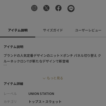
アイテム説明
サイズガイド
ユーザーレビュー
アイテム説明
ブランドの人気定番デザインのニット×ポンチ パネル切り替え ク
ルーネックロンTが新たなデザインで新登場
ダンボール素材と前身頃にストレッチ性に優れたＰＢＴ糸を使用
もっと見る
したカラーブロック仕様のドッキングスウェット。
アイテム詳細
１枚でのスタイリングはもちろん、アウターのインナー使いとし
てアクセントになる便利アイテム。
レーベル
UNION STATION
【デザイン/素材】
カテゴリ
トップス > スウェット