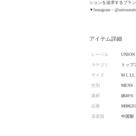
ションを追求するブラ
▼Instagram：@unionstatio
アイテム詳細
レーベル
UNION
カテゴリ
トップス
サイズ
M L LL
性別
MENS
素材
綿49
品番
M0862U
原産国
中国製