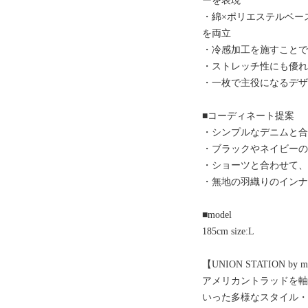
ーを表現
・綿×ポリエステルベー
を両立
・冷感加工を施すこと
・ストレッチ性にも優
・一枚で主役になるデ
■コーディネート提案
・シンプルなデニムと
・ブラックやネイビー
・ショーツと合わせて
・無地の羽織りのイン
■model
185cm size:L
【UNION STATION 
アメリカントラッドを
いった多様なスタイル