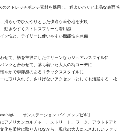
スのストレッチポンチ素材を採用し、程よいハリと上品な表面感
で、滑らかでひんやりとした快適な着心地を実現
れ、動きやすくストレスフリーな着用感
ザイン性と、デイリーに使いやすい機能性を兼備
合わせて、柄を主役にしたクリーンなカジュアルスタイルに
のパンツと合わせて、落ち着いた大人の柄コーデに
、軽やかで季節感のあるリラックススタイルに
ナーに取り入れて、さりげないアクセントとしても活躍する一枚
by mens bigi/ユニオンステーション バイ メンズビギ】
軸にアメリカンカルチャー、ストリート、ワーク、アウトドアと
・文化を柔軟に取り入れながら、現代の大人にふさわしいファッ