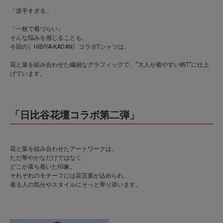
「派手すぎる」
「一枚で着づらい」
そんな悩みを感じることも。
今回の〖HIBIYA-KADAN〗コラボTシャツは、
花と葉を組み合わせた繊細なグラフィックで、“大人が着やすい柄T”に仕上
げています。
「日比谷花壇コラボ第二弾」
花と葉を組み合わせたアートワークは、
ただ華やかなだけではなく、
どこか落ち着いた印象。
それぞれのモチーフには花言葉が込められ、
着る人の気分やスタイルにそっと寄り添います。