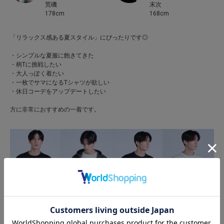
末次
荒磯
168cm
178cm
「リラックス感ある夏スタイル」にぴったりです◎
・シンプルな夏服に飽きてきた
・柄Tに挑戦したい
・大人っぽく着たい
・一枚でサマになるTシャツが欲しい
・休日コーデをアップデートしたい
方に非常におすすめの一着です。