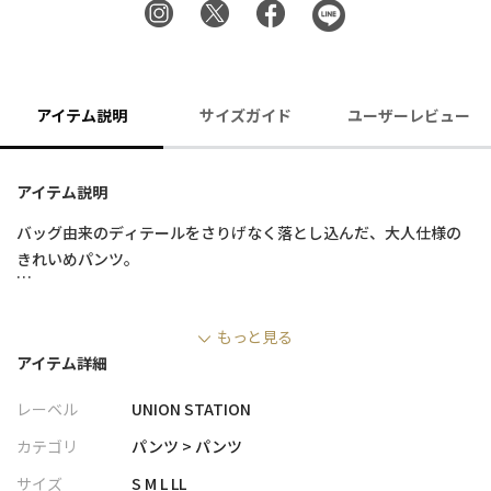
アイテム説明
サイズガイド
ユーザーレビュー
アイテム説明
バッグ由来のディテールをさりげなく落とし込んだ、大人仕様の
きれいめパンツ。
■デザイン
もっと見る
・〈PRO-SPERITY〉×〈UNION STATION〉によるエクスクルー
アイテム詳細
シブコラボモデル
・バッグに施されている金具を装飾に取り入れ、さりげないアク
レーベル
UNION STATION
セントをプラス
・伸縮性に優れた素材を使用し、ノンストレスな穿き心地を実現
カテゴリ
パンツ > パンツ
・キレイめな表情の生地感で、カジュアルからきちんと感のある
サイズ
S M L LL