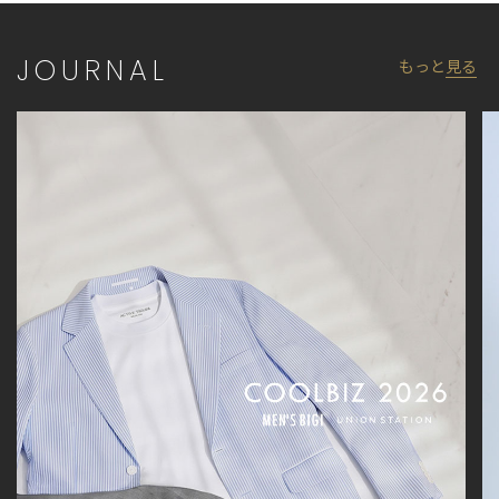
インと、機能性・使いやすさを兼ね備えたアイテムで支持を集め
ている。
JOURNAL
もっと
見る
■model
185cm size:L
【UNION STATION by mens bigi/ユニオンステーション バイ メン
ズビギ】
アメリカントラッドを軸にアメリカンカルチャー、ストリート、
ワーク、アウトドアといった多様なスタイル・文化を柔軟に取り
入れながら、現代の大人にふさわしいファッションを追求するブ
ランドです。
▼Instagram：@unionstation_official