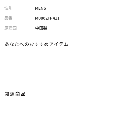
スタイルまで対応
性別
MENS
・グレー/ブラック/ネイビーは従来モデル（M0861FP402）より軽
やかな目付に仕上げ、より快適な着用感に
品番
M0862FP411
原産国
中国製
■コーディネート提案
・同素材トップスと合わせたセットアップスタイルで、統一感の
ある着こなしに
あなたへのおすすめアイテム
・シャツやジャケットと合わせて、上品な大人カジュアルスタイ
ルに
・カーディガンやカットソーと合わせて、リラックス感のあるデ
イリースタイルにも◎
・スニーカーから革靴まで幅広くマッチし、オンオフ問わず活躍
■PRO-SPERITY
関連商品
Prosperity（プロスペリティ）は「繁栄・成功・幸運」を意味す
るバッグブランド。
“いつもあなたの隣にいる存在でありたい”という想いのもと、人
生の様々なシーンに寄り添うプロダクトを展開。
トレンドを程よく取り入れながら、性別の枠にとらわれないデザ