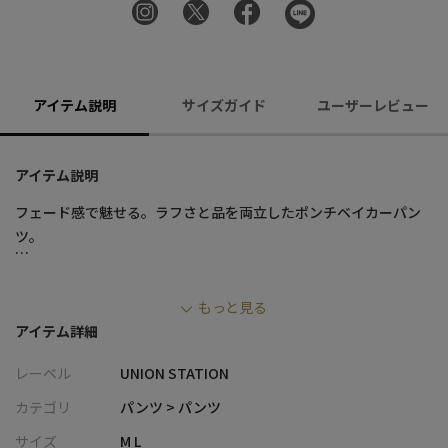
アイテム説明
サイズガイド
ユーザーレビュー
アイテム説明
フェード感で魅せる。ラフさと品を両立したポンチベイカーパン
ツ。
■デザイン
もっと見る
・中肉のT/Cポンチ素材にピグメント加工を施し、程よいフェード
アイテム詳細
感と奥行きのある表情に
・ポリエステル混ならではのクリアな質感で、粗野になりすぎず
レーベル
UNION STATION
大人っぽく仕上がる一本
・ベイカーディテールがカジュアルなアクセントになりつつ、素
カテゴリ
パンツ > パンツ
材感できれいめな印象をキープ
サイズ
M L