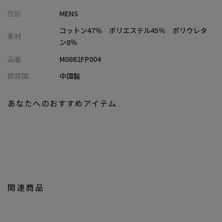
・接触冷感性のあるポンチ素材で、春夏シーズンも快適な穿き心
性別
MENS
地
・ウエストイージー仕様×ゆったりとしたリラックスシルエット
コットン47％ ポリエステル45％ ポリウレタ
素材
で、ストレスフリーに着用可能
ン8％
・同素材のクルーネックTEEと合わせた、統一感あるセットアップ
品番
M0862FP004
スタイルもおすすめ
原産国
中国製
■セットアップ
ポンチフェードTシャツ：M0862UTS010
あなたへのおすすめアイテム
■コーディネート提案
・同素材TEEと合わせて、抜け感のある大人のワントーンセットア
ップに
・シンプルな無地TEEやポロと合わせ、フェード感を活かした都会
的カジュアルに
・シャツやカーディガンを羽織り、ラフさを抑えたきれいめリラ
関連商品
ックスコーデに
・サンダルやスニーカーと合わせて、休日の軽快なサマースタイ
ルにも◎