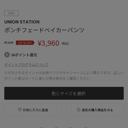
SALE
UNION STATION
ポンチフェードベイカーパンツ
¥
3,960
¥
7,920
% OFF
50
（税込）
36ポイント還元
ポイントプログラムについて
※付与されるポイントは会員クラスやキャンペーンにより異なります。正しい
ポイント数はカートに進んだ際の表示をご確認ください
色とサイズを選択
お気に入りに追加
過去の購入商品をみる