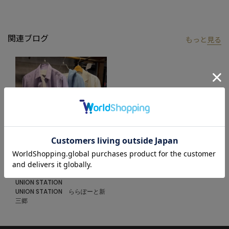
【UNION STATION by mens bigi/ユニオンステーション バイ メン
ズビギ】
関連ブログ
もっと
見る
アメリカントラッドを軸にアメリカンカルチャー、ストリート、
ワーク、アウトドアといった多様なスタイル・文化を柔軟に取り
入れながら、現代の大人にふさわしいファッションを追求するブ
ランドです。
▼Instagram：@unionstation_official
2026.06.29
SALEスタート‼︎
UNION STATION
UNION STATION ららぽーと新
三郷