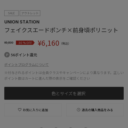
SALE
アウトレット
UNION STATION
フェイクスエードポンチ×前身頃ポリニット
¥
6,160
¥
8,800
% OFF
30
（税込）
56ポイント還元
ポイントプログラムについて
※付与されるポイントは会員クラスやキャンペーンにより異なります。正しい
ポイント数はカートに進んだ際の表示をご確認ください
色とサイズを選択
お気に入りに追加
過去の購入商品をみる