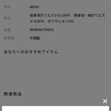
・羽織りを重ねた際には落ち着きある表情へと変化し、スタイリ
性別
MENS
ングの幅を広げる
前身頃ポリエステル100％ 後身頃・袖ポリエス
素材
【コーディネート提案】
テル95％ ポリウレタン5％
・スラックスと合わせて、大人の余裕漂う上品カジュアルに
品番
M0854UTR016
・デニムでカジュアルダウンし、異素材のアクセントを生かした
休日スタイルに
原産国
中国製
・ジャケットやコートのインナーに差し込み、控えめながらも存
在感あるレイヤードを演出
あなたへのおすすめアイテム
関連商品