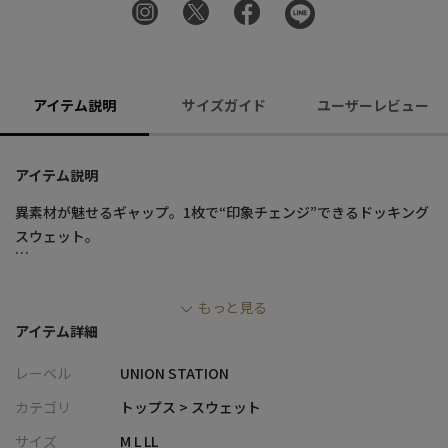
アイテム説明
サイズガイド
ユーザーレビュー
アイテム説明
異素材が魅せるギャップ。1枚で“印象チェンジ”できるドッキング
スウェット。
【デザイン】
もっと見る
・前身頃に配色の編み替えニットを組み合わせ、陰影ある表情を
アイテム詳細
プラス
・身頃にはフェイクスウェードポンチ素材を採用し、柔らかな肌
レーベル
UNION STATION
触りと上品な質感を両立
・ニットの立体感とスウェードの滑らかさが調和し、1枚でも十分
カテゴリ
トップス > スウェット
な存在感を発揮
サイズ
M L LL