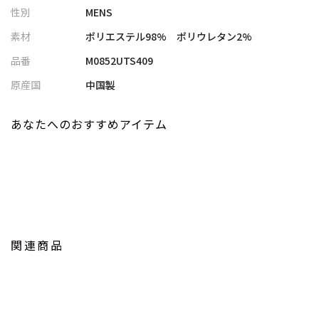
性別
MENS
ム
素材
ポリエステル98% ポリウレタン2%
【おすすめコーディネート】
品番
M0852UTS409
・セットアップやテーラードジャケットのインナーにして、オフ
ィスカジュアルに
原産国
中国製
・チノパン＋レザーローファーで、休日の大人カジュアルスタイ
ルに
あなたへのおすすめアイテム
・デニム＋スニーカーで、抜け感あるキレイめカジュアルに
・ワイドパンツ＋サンダルを合わせれば、リラックス感のある夏
の街スタイルにも◎
【UNION STATION/ ユニオンステーション】
「さりげない上品さ」をキーワードに大人に向けた、素材感と着
心地にこだわったアイテムを展開。
関連商品
肩ひじを張らずに自分に合ったおしゃれを楽しめる、きれいめス
タイルを提案します。
私たちは服を通してみなさまの心が明るくなったりワクワクした
り、ささやかな高揚感を感じていただけるような”おしゃれ着”を