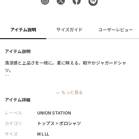
アイテム説明
サイズガイド
ユーザーレビュー
アイテム説明
清涼感と上品さを一枚に。夏に映える、軽やかジャガードシャ
ツ。
【特徴】
もっと見る
・凹凸感のあるスクエアパターンのジャガード素材を使用
アイテム詳細
・清涼感のある肌触りで暑い季節も快適な着用感
・軽量なポリエステル糸を使用し、軽くてシワになりにくい
レーベル
UNION STATION
・衿元は隠しボタンダウン仕様で、上品な印象をキープ
・ジャケットインでも衿がきれいに収まり、きれいめスタイルに
カテゴリ
トップス > ポロシャツ
も最適
サイズ
M L LL
・シンプルながら存在感のある素材感で、1枚でも様になるアイテ