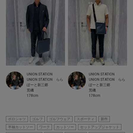
UNION STATION
UNION STATION
UNION STATION らら
UNION STATION らら
ぽーと新三郷
ぽーと新三郷
荒磯
荒磯
178cm
178cm
ポロシャツ
ゴルフ
ゴルフウェア
スポーティ
新作
半袖カットソー
ワーク
カットソー
セットアップジャケット