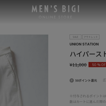
SALE
アウトレット
UNION STATION
ハイパース
¥
11,000
% OF
50
ポ
50ポイント還元
※付与されるポイントは
数はカートに進んだ際