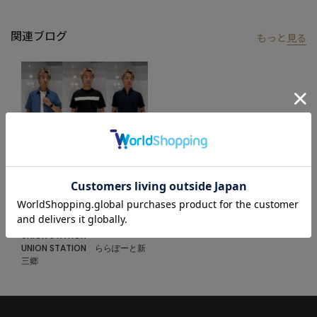
「さりげない上品さ」をキーワードに大人に向けた、素材感と着
心地にこだわったアイテムを展開。
関連ブログ
もっと
見る
肩ひじを張らずに自分に合ったおしゃれを楽しめる、きれいめス
タイルを提案します。
私たちは服を通してみなさまの心が明るくなったりワクワクした
り、ささやかな高揚感を感じていただけるような”おしゃれ着”を
お届けします。
【画像に関するご注意】
※画像はサンプルです。仕様が変更になることがありますのであ
らかじめご了承ください。
※商品の色味につきまして、お客様のお使いのPCのモニター環
2025.07.03
境、設定により実際のカラーと画像の色味が違って見える場合が
SALE 夏物特集
御座います。予めご了承の上、ご注文下さい。
UNION STATION
※屋外での撮影画像は光の加減で、実際の商品より明るく見える
UNION STATION ららぽーと新
三郷
場合が御座います。商品の色味は生地アップ・スタジオ撮影の画
像をご参考下さい。