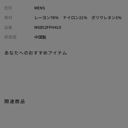
【デザイン】
性別
MENS
独自開発の『ハイパーストレッチヘリンボーンツイル』素材を使
用したスリムスラックス。
素材
レーヨン76% ナイロン21% ポリウレタン3%
裾に向かってテーパードを効かせスッキリとしたシルエットを実
品番
M0852FPH410
現。
細身ながら縦・横・斜めへの「伸縮性」がストレスフリーな穿き
原産国
中国製
心地を体感いただけます。
ミニヘレンボーンの織柄の光沢がキレイめな雰囲気ながらもほど
あなたへのおすすめアイテム
良くカジュアルな仕上がりに。
カラバリ豊富な8色展開で幅広いコーディネートに対応可能です。
【スタイリング】
ジャケパンスタイルにも合うよう計算して作られているため、
休日のカジュアルスタイルからビジネスシーンまでON/OFF兼用で
幅広くご利用いただけます。
関連商品
に自分に合ったおしゃれを楽しめる、きれいめカジュアルアイテ
ムを提案します。
【UNION STATION/ ユニオンステーション】