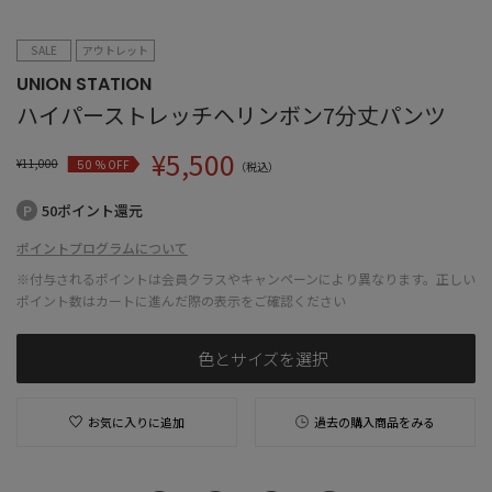
SALE
アウトレット
UNION STATION
ハイパーストレッチヘリンボン7分丈パンツ
¥
5,500
¥
11,000
% OFF
50
（税込）
50ポイント還元
ポイントプログラムについて
※付与されるポイントは会員クラスやキャンペーンにより異なります。正しい
ポイント数はカートに進んだ際の表示をご確認ください
色とサイズを選択
お気に入りに追加
過去の購入商品をみる