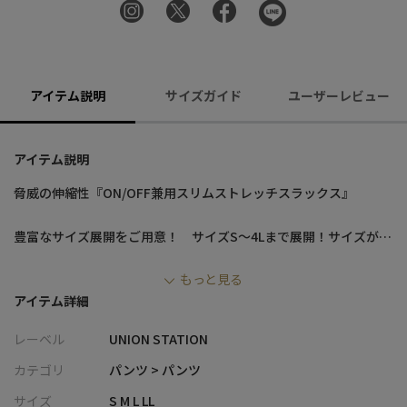
アイテム説明
サイズガイド
ユーザーレビュー
アイテム説明
脅威の伸縮性『ON/OFF兼用スリムストレッチスラックス』
豊富なサイズ展開をご用意！ サイズS～4Lまで展開！サイズがな
くてスリムパンツを履けない・・・そんな方にもオススメのパン
もっと見る
ツです！
アイテム詳細
毎日履ける万能なスラックスは大人の男性のマストアイテム。
レーベル
UNION STATION
「楽チンなのに品がある」無地と差がつく織り柄が日々のスタイ
リングを格上げします♪
カテゴリ
パンツ > パンツ
サイズ
S M L LL