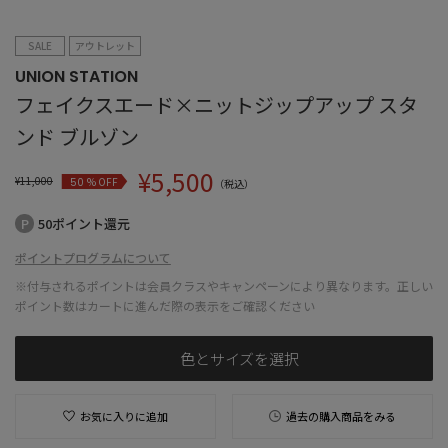
SALE
アウトレット
UNION STATION
フェイクスエード×ニットジップアップ スタ
ンド ブルゾン
¥
5,500
¥
11,000
% OFF
50
（税込）
50ポイント還元
ポイントプログラムについて
※付与されるポイントは会員クラスやキャンペーンにより異なります。正しい
ポイント数はカートに進んだ際の表示をご確認ください
色とサイズを選択
お気に入りに追加
過去の購入商品をみる