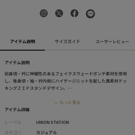
アイテム説明
サイズガイド
ユーザーレビュー
アイテム説明
前身頃・衿に伸縮性のあるフェイクスウェードポンチ素材を使用
し、後身頃・袖・衿内側にハイゲージニットを配した異素材ドッ
キングＺＩＰスタンドデザイン。
クラシックな雰囲気があり、スラックスなどのアイテムとの相性
もっと見る
が良くスタイリングがまとまります。
アイテム詳細
【素材/デザイン】
レーベル
UNION STATION
都会的でラグジュアリーな要素を取り入れた、ビギナーでも受け
入れやすいウェアです。
カテゴリ
カジュアル