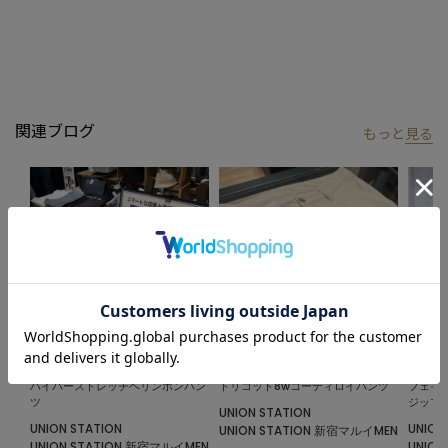
関連ブログ
もっと
見る
2024.10.12
2024.10.02
2024.0
ハイパーストレッチヘリンボンパン
トリコット8wコーディロイパンツ
フェイ
ツ
ジップ
UNION STATION
UNION STATION
UNION
UNION STATION 新宿マルイMEN
UNION STATION 新宿マルイMEN
UNIO