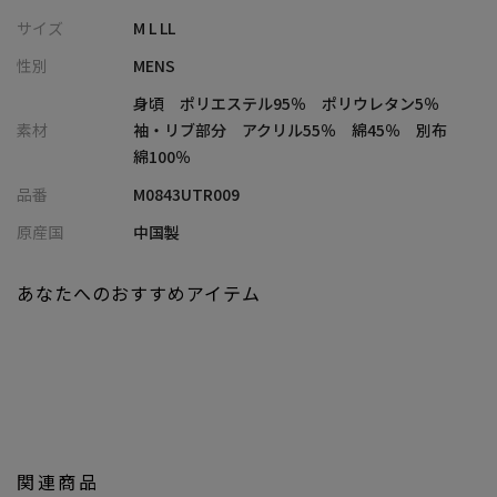
保温性もあり、秋冬の寒いシーズンにも活躍するアイテムです。
サイズ
M L LL
性別
MENS
衿の内側にはニットリブにジャガードデザインがあり、ファスナ
ーを少し下ろして着用される際のアクセントになります。
身頃 ポリエステル95％ ポリウレタン5％
素材
袖・リブ部分 アクリル55％ 綿45％ 別布
【UNION STATION/ ユニオンステーション】
綿100％
「さりげない上品さ」をキーワードに大人に向けた、素材感と着
品番
M0843UTR009
心地にこだわったアイテムを展開。
肩ひじを張らずに自分に合ったおしゃれを楽しめる、きれいめス
原産国
中国製
タイルを提案します。
私たちは服を通してみなさまの心が明るくなったりワクワクした
あなたへのおすすめアイテム
り、ささやかな高揚感を感じていただけるような”おしゃれ着”を
お届けします。
※屋外での撮影画像は光の加減で、実際の商品より明るく見える
場合が御座います。商品の色味は生地アップ・スタジオ撮影の画
像をご参考下さい。
※画像の商品はサンプルとなりますので実際の商品と仕様、加
関連商品
工、サイズが若干異なる場合がございます。