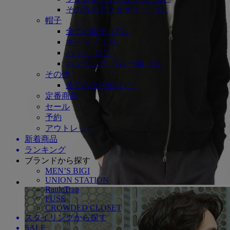
その他のアクセサリー（1）
帽子
全ての帽子（73）
キャップ（30）
ハット（37）
ハンチング_ベレー帽（6）
その他
全てのその他（1）
定番商品
セール
予約
アウトレット
新着商品
ランキング
ブランドから探す
MEN’S BIGI
UNION STATION
RattleTrap
FUSE
CROWDED CLOSET
スタイリングから探す
SALE