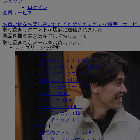
ショップ
ログイン
会員サービス
お買い物をお楽しみいただくためのさまざまな特典・サービ
取り置きリクエストが店舗に送信されました。
商品を探す
※まだ取り置きは完了しておりません。
取り置き確定メールをお待ち下さい。
カテゴリーから探す
トップス
全てのトップス（2635）
Tシャツ/カットソー（888）
シャツ/ブラウス（835）
ポロシャツ（112）
ニット/セーター（338）
ベスト（90）
パーカー（146）
スウェット（100）
カーディガン（124）
タンクトップ（2）
ジャケット
全てのジャケット（499）
テーラードジャケット（427）