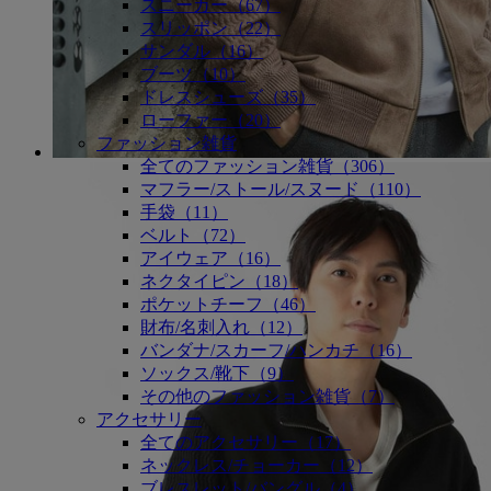
スニーカー（67）
スリッポン（22）
サンダル（16）
ブーツ（10）
ドレスシューズ（35）
ローファー（20）
ファッション雑貨
全てのファッション雑貨（306）
マフラー/ストール/スヌード（110）
手袋（11）
ベルト（72）
アイウェア（16）
ネクタイピン（18）
ポケットチーフ（46）
財布/名刺入れ（12）
バンダナ/スカーフ/ハンカチ（16）
ソックス/靴下（9）
その他のファッション雑貨（7）
アクセサリー
全てのアクセサリー（17）
ネックレス/チョーカー（12）
ブレスレット/バングル（4）