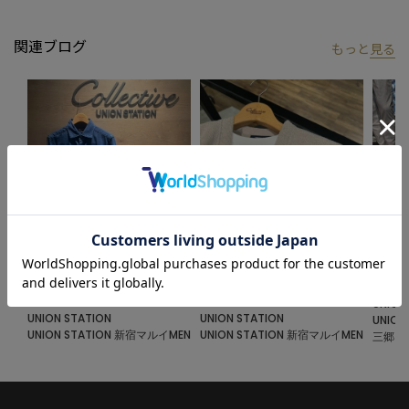
タイルを提案します。
私たちは服を通してみなさまの心が明るくなったりワクワクした
関連ブログ
もっと
見る
り、ささやかな高揚感を感じていただけるような”おしゃれ着”を
お届けします。
※屋外での撮影画像は光の加減で、実際の商品より明るく見える
場合が御座います。商品の色味は生地アップ・スタジオ撮影の画
像をご参考下さい。
※画像の商品はサンプルとなりますので実際の商品と仕様、加
工、サイズが若干異なる場合がございます。
2024.10.09
2024.1
2024.10.10
メランジブークレボタンレスカーデ
ボタン
ホリゾンタルカラー テンセル デニ
ィガン
ム シャツ
UNION
UNION STATION
UNION STATION
UNIO
UNION STATION 新宿マルイMEN
UNION STATION 新宿マルイMEN
三郷