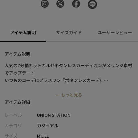
アイテム説明
サイズガイド
ユーザーレビュー
アイテム説明
人気の7分袖カットガルゼボタンレスカーディガンがメランジ素材
でアップデート
いつものコーデにプラスワン『ボタンレスカーデ』
もっと見る
Tシャツ一枚だと物足りない秋口～春のスタイリングに！
アイテム詳細
サッと羽織ればキレイめにまとまる万能アイテムです。
レーベル
UNION STATION
【素材/デザイン】
Ｔシャツ1枚の時期にさらりと羽織るボタンレスカーデ。
カテゴリ
カジュアル
綾目が特徴のメランジ素材が上品な印象。
サイズ
M L LL