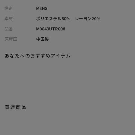
後衿のリブやポケットの袋布の配色がアクセントになっていま
性別
MENS
す。
素材
ポリエステル80% レーヨン20%
メランジ素材
品番
M0843UTR006
フランス語で「混ぜ合わせる」という意味で、2色以上の霜降りの
糸を指します。この糸は、染色された綿を紡いで作られます。霜降
原産国
中国製
りの糸や織物、ニット生地など、さまざまな生地の総称が「メラ
ンジ」です。「メランジュ」と表記される場合もあります。
あなたへのおすすめアイテム
【スタイリング】
でサラッと羽織れるこちらのカーディガンは、レイヤードアイテ
ムとして重宝。
キレイ目なカラーリングなのでシャツやＴシャツ、どんなインナ
ーとも合わせやすく着回しがしやすいのもポイントです。
関連商品
【UNION STATION/ ユニオンステーション】
「さりげない上品さ」をキーワードに大人に向けた、素材感と着
心地にこだわったアイテムを展開。
肩ひじを張らずに自分に合ったおしゃれを楽しめる、きれいめス