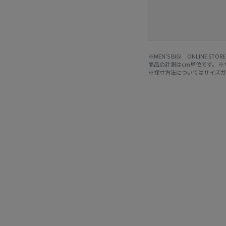
※MEN'S BIGI ONLIN
商品の計測はcm単位です。 
※採寸方法については
サイズ