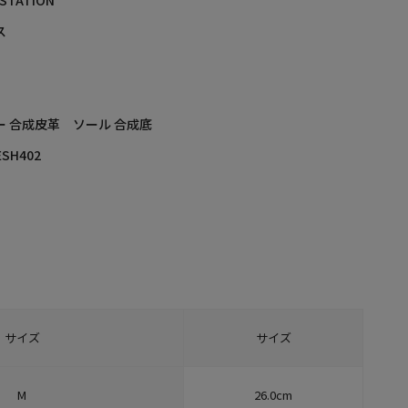
 STATION
ス
ー 合成皮革 ソール 合成底
ESH402
サイズ
サイズ
M
26.0cm