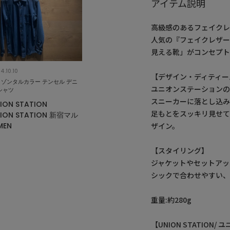
アイテム説明
高級感のあるフェイク
人気の『フェイクレザ
見える靴」がコンセプ
4.10.10
【デザイン・ディティー
リゾンタルカラー テンセル デニ
ユニオンステーション
シャツ
スニーカーに落とし込
ION STATION
足もとをスッキリ見せ
ION STATION 新宿マル
MEN
ザイン。
【スタイリング】
ジャケットやセットアッ
シックで合わせやすい、
重量:約280g
【UNION STATION