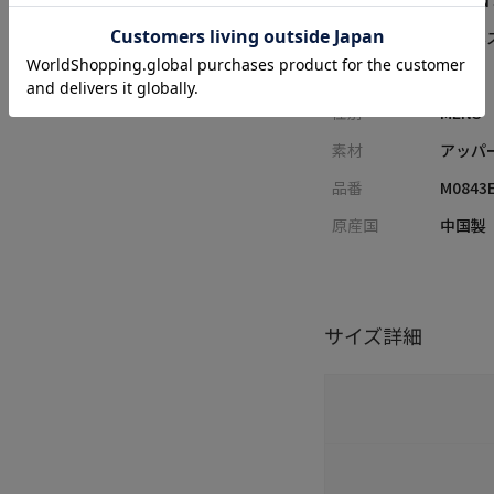
レーベル
UNION
カテゴリ
ビジネ
サイズ
M L
性別
MENS
素材
アッパ
品番
M0843
原産国
中国製
サイズ詳細