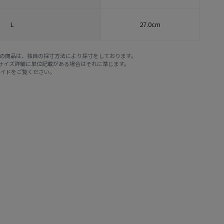
L
27.0cm
E STOREの商品は、独自の採寸方法により採寸をしております。
※サイズ詳細に単位記載がある場合はそれに準じます。
ガイド
をご覧ください。