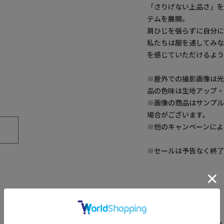
「さりげない上品さ」
テムを展開。
肩ひじを張らずに自分
私たちは服を通してみ
を感じていただけるよう
※屋外での撮影画像は光
品の色味は生地アップ
※画像の商品はサンプ
場合がございます。
※他のキャンペーンによ
※セールは予告なく終了
アイテム詳細