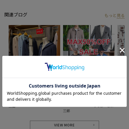
関連ブログ
もっと
見る
2024.07.25
2024.06.21
2024.0
【SALE特集】
「MAX50%OFF SALE」 SALE品し
Golden
か紹介しません。
UNION STATION
UNION
UNION STATION
UNION STATION ららぽーと新
UNIO
UNION STATION ららぽーと新
三郷
三郷
VIEW MORE