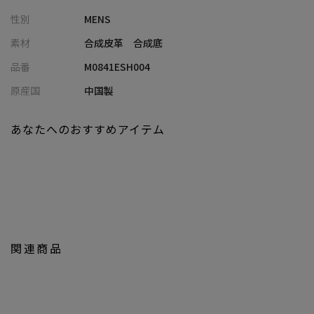
素材にはお手入れのしやすいシンセティックレザーを用いてお
性別
MENS
り、普段の街歩きにも最適です。
素材
合成皮革 合成底
【スタイリング】
品番
M0841ESH004
くるぶしの見えるパンツ丈をチョイスしてヌケ感のあるコーディ
ネートに。
原産国
中国製
スタイリッシュなフォルムなので、春夏のカジュアルスタイルに
ぴったり。
あなたへのおすすめアイテム
【UNION STATION/ ユニオンステーション】
「さりげない上品さ」をキーワードに大人に向けた、素材感と着
心地にこだわったアイテムを展開。
肩ひじを張らずに自分に合ったおしゃれを楽しめる、きれいめス
タイルを提案します。
私たちは服を通してみなさまの心が明るくなったりワクワクした
関連商品
り、ささやかな高揚感を感じていただけるような”おしゃれ着”を
お届けします。