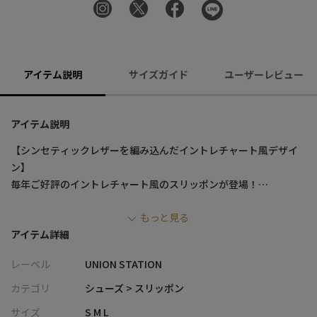
アイテム説明
サイズガイド
ユーザーレビュー
アイテム説明
【シンセティックレザーを編み込んだイントレチャート風デザイ
ン】
毎年ご好評のイントレチャート風のスリッポンが登場！
もっと見る
イントレチャートとはイタリア語で「編まれた」という意味。
アイテム詳細
アッパー部分をイントレチャート風にデザインし、高級感を保ち
レーベル
UNION STATION
つつカジュアルダウンさせたアイテム。
スリッポンなので着脱のしやすさも高ポイント！
カテゴリ
シューズ > スリッポン
サイズ
S M L