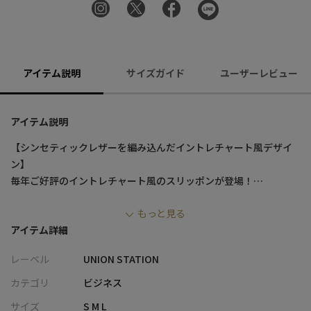
アイテム説明
サイズガイド
ユーザーレビュー
アイテム説明
【シンセティックレザーを編み込んだイントレチャート風デザイ
ン】
毎年ご好評のイントレチャート風のスリッポンが登場！
もっと見る
イントレチャートとはイタリア語で「編まれた」という意味。
アイテム詳細
アッパー部分をイントレチャート風にデザインし、高級感を保ち
レーベル
UNION STATION
つつカジュアルダウンさせたアイテム。
スリッポンなので着脱のしやすさも高ポイント！
カテゴリ
ビジネス
サイズ
S M L