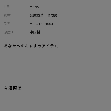
素材にはお手入れのしやすいシンセティックレザーを用いてお
性別
MENS
り、普段の街歩きにも最適です。
素材
合成皮革 合成底
【スタイリング】
品番
M0841ESH004
くるぶしの見えるパンツ丈をチョイスしてヌケ感のあるコーディ
ネートに。
原産国
中国製
スタイリッシュなフォルムなので、春夏のカジュアルスタイルに
ぴったり。
あなたへのおすすめアイテム
【UNION STATION/ ユニオンステーション】
「さりげない上品さ」をキーワードに大人に向けた、素材感と着
心地にこだわったアイテムを展開。
肩ひじを張らずに自分に合ったおしゃれを楽しめる、きれいめス
タイルを提案します。
私たちは服を通してみなさまの心が明るくなったりワクワクした
関連商品
り、ささやかな高揚感を感じていただけるような”おしゃれ着”を
お届けします。