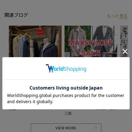
関連ブログ
もっと
見る
2024.07.25
2024.06.21
2024.0
【SALE特集】
「MAX50%OFF SALE」 SALE品し
Golden
か紹介しません。
UNION STATION
UNION
UNION STATION
UNION STATION ららぽーと新
UNIO
UNION STATION ららぽーと新
三郷
三郷
VIEW MORE